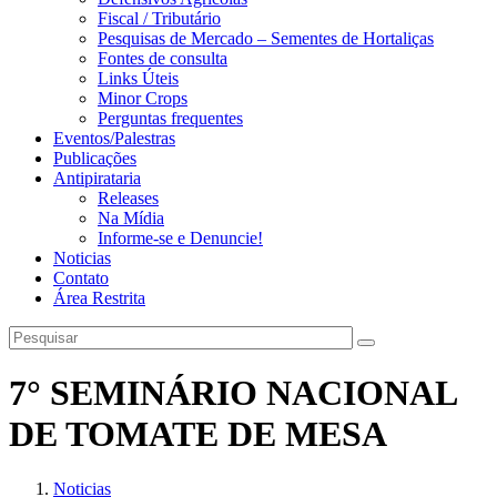
Fiscal / Tributário
Pesquisas de Mercado – Sementes de Hortaliças
Fontes de consulta
Links Úteis
Minor Crops
Perguntas frequentes
Eventos/Palestras
Publicações
Antipirataria
Releases
Na Mídia
Informe-se e Denuncie!
Noticias
Contato
Área Restrita
7° SEMINÁRIO NACIONAL
DE TOMATE DE MESA
Noticias