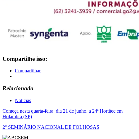
Compartilhe isso:
Compartilhar
Relacionado
Noticias
Navegação
Começa nesta quarta-feira, dia 21 de junho, a 24ª Hortitec em
Holambra (SP)
de
2° SEMINÁRIO NACIONAL DE FOLHOSAS
Post