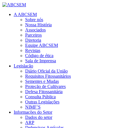
A ABCSEM
Sobre nós
Nossa História
Associados
Parceiros
Diretoria
Equipe ABCSEM
Revistas
Código de ética
Sala de Imprensa
Legislação
Diário Oficial da União
Requisitos Fitossanitários
Sementes e Mudas
Proteção de Cultivares
Defesa Fitossanitária
Consulta Pública
Outras Legislações
NIMF’S
Informações do Setor
Dados do setor
ARP
Defensivos Agrícolas