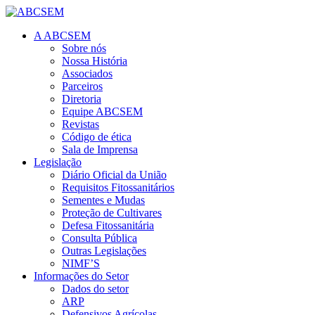
A ABCSEM
Sobre nós
Nossa História
Associados
Parceiros
Diretoria
Equipe ABCSEM
Revistas
Código de ética
Sala de Imprensa
Legislação
Diário Oficial da União
Requisitos Fitossanitários
Sementes e Mudas
Proteção de Cultivares
Defesa Fitossanitária
Consulta Pública
Outras Legislações
NIMF’S
Informações do Setor
Dados do setor
ARP
Defensivos Agrícolas