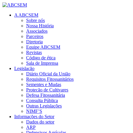
A ABCSEM
Sobre nós
Nossa História
Associados
Parceiros
Diretoria
Equipe ABCSEM
Revistas
Código de ética
Sala de Imprensa
Legislação
Diário Oficial da União
Requisitos Fitossanitários
Sementes e Mudas
Proteção de Cultivares
Defesa Fitossanitária
Consulta Pública
Outras Legislações
NIMF’S
Informações do Setor
Dados do setor
ARP
Defensivos Agrícolas