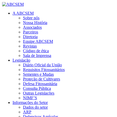
A ABCSEM
Sobre nós
Nossa História
Associados
Parceiros
Diretoria
Equipe ABCSEM
Revistas
Código de ética
Sala de Imprensa
Legislação
Diário Oficial da União
Requisitos Fitossanitários
Sementes e Mudas
Proteção de Cultivares
Defesa Fitossanitária
Consulta Pública
Outras Legislações
NIMF’S
Informações do Setor
Dados do setor
ARP
Defensivos Agrícolas