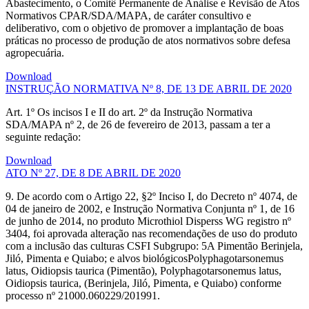
Abastecimento, o Comitê Permanente de Análise e Revisão de Atos
Normativos CPAR/SDA/MAPA, de caráter consultivo e
deliberativo, com o objetivo de promover a implantação de boas
práticas no processo de produção de atos normativos sobre defesa
agropecuária.
Download
INSTRUÇÃO NORMATIVA Nº 8, DE 13 DE ABRIL DE 2020
Art. 1º Os incisos I e II do art. 2º da Instrução Normativa
SDA/MAPA nº 2, de 26 de fevereiro de 2013, passam a ter a
seguinte redação:
Download
ATO Nº 27, DE 8 DE ABRIL DE 2020
9. De acordo com o Artigo 22, §2º Inciso I, do Decreto nº 4074, de
04 de janeiro de 2002, e Instrução Normativa Conjunta nº 1, de 16
de junho de 2014, no produto Microthiol Disperss WG registro nº
3404, foi aprovada alteração nas recomendações de uso do produto
com a inclusão das culturas CSFI Subgrupo: 5A Pimentão Berinjela,
Jiló, Pimenta e Quiabo; e alvos biológicosPolyphagotarsonemus
latus, Oidiopsis taurica (Pimentão), Polyphagotarsonemus latus,
Oidiopsis taurica, (Berinjela, Jiló, Pimenta, e Quiabo) conforme
processo nº 21000.060229/201991.