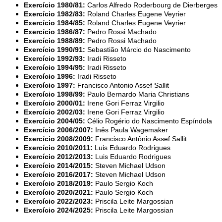
Exercício 1980/81:
Carlos Alfredo Roderbourg de Dierberges
Exercício 1982/83:
Roland Charles Eugene Veyrier
Exercício 1984/85:
Roland Charles Eugene Veyrier
Exercício 1986/87:
Pedro Rossi Machado
Exercício 1988/89:
Pedro Rossi Machado
Exercício 1990/91:
Sebastião Márcio do Nascimento
Exercício 1992/93:
Iradi Risseto
Exercício 1994/95:
Iradi Risseto
Exercício 1996:
Iradi Risseto
Exercício 1997:
Francisco Antonio Assef Sallit
Exercício 1998/99:
Paulo Bernardo Maria Christians
Exercício 2000/01:
Irene Gori Ferraz Virgilio
Exercício 2002/03:
Irene Gori Ferraz Virgilio
Exercício 2004/05:
Célio Rogério do Nascimento Espíndola
Exercício 2006/2007:
Inês Paula Wagemaker
Exercício 2008/2009:
Francisco Antônio Assef Sallit
Exercício 2010/2011:
Luis Eduardo Rodrigues
Exercício 2012/2013:
L
uis Eduardo Rodrigues
Exercício 2014/2015:
Steven Michael Udson
Exercício 2016/2017:
Steven Michael Udson
Exercício 2018/2019:
Paulo Sergio Koch
Exercício 2020/2021:
Paulo Sergio Koch
Exercício 2022/2023:
Priscila Leite Margossian
Exercício 2024/2025:
Priscila Leite Margossian