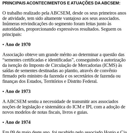
PRINCIPAIS ACONTECIMENTOS E ATUAÇÕES DA ABCSEM:
O trabalho realizado pela ABCSEM, desde os seus primeiros anos
de atividade, tem sido altamente vantajoso aos seus associados.
Inúmeras reivindicações do segmento foram feitas junto às
autoridades, proporcionando expressivos resultados. Seguem os
principais:
•
Ano de 1970
Associação obteve um grande mérito ao determinar a questão das
“sementes certificadas e identificadas”, conseguindo a autorização
da isenção do Imposto de Circulação de Mercadorias (ICMS) às
saídas de sementes destinadas ao plantio, através de convênio
firmado pelo ministro da fazenda e os secretários de fazenda ou
finanças dos Estados, Territórios e Distrito Federal.
•
Ano de 1973
A ABCSEM sentiu a necessidade de transmitir aos associados
noções de legislação e sistemática do ICM e IPI, com a adoção de
novos modelos de notas fiscais, livros e guias.
•
Ano de 1974
Em 09 de maio deste ano, foi recebido pelo associado Honjo e Cia