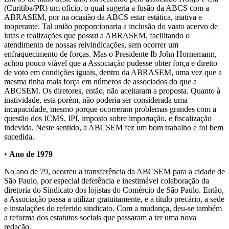
(Curitiba/PR) um ofício, o qual sugeria a fusão da ABCS com a
ABRASEM, por na ocasião da ABCS estar estática, inativa e
inoperante. Tal união proporcionaria a inclusão do vasto acervo de
lutas e realizações que possui a ABRASEM, facilitando o
atendimento de nossas reivindicações, sem ocorrer um
enfraquecimento de forças. Mas o Presidente Ib John Hornemann,
achou pouco viável que a Associação pudesse obter força e direito
de voto em condições iguais, dentro da ABRASEM, uma vez que a
mesma tinha mais força em números de associados do que a
ABCSEM. Os diretores, então, não aceitaram a proposta. Quanto à
inatividade, esta porém, não poderia ser considerada uma
incapacidade, mesmo porque ocorreram problemas grandes com a
questão dos ICMS, IPI, imposto sobre importação, e fiscalização
indevida. Neste sentido, a ABCSEM fez um bom trabalho e foi bem
sucedida.
•
Ano de 1979
No ano de 79, ocorreu a transferência da ABCSEM para a cidade de
São Paulo, por especial deferência e inestimável colaboração da
diretoria do Sindicato dos lojistas do Comércio de São Paulo. Então,
a Associação passa a utilizar gratuitamente, e a título precário, a sede
e instalações do referido sindicato. Com a mudança, deu-se também
a reforma dos estatutos sociais que passaram a ter uma nova
redação.