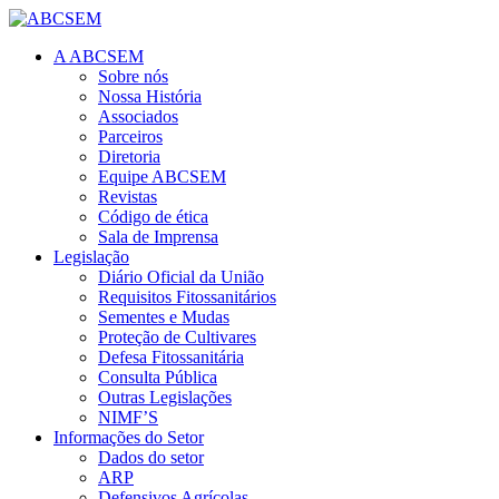
A ABCSEM
Sobre nós
Nossa História
Associados
Parceiros
Diretoria
Equipe ABCSEM
Revistas
Código de ética
Sala de Imprensa
Legislação
Diário Oficial da União
Requisitos Fitossanitários
Sementes e Mudas
Proteção de Cultivares
Defesa Fitossanitária
Consulta Pública
Outras Legislações
NIMF’S
Informações do Setor
Dados do setor
ARP
Defensivos Agrícolas