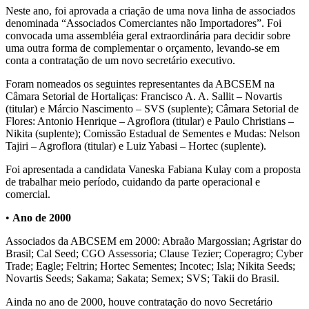
Neste ano, foi aprovada a criação de uma nova linha de associados
denominada “Associados Comerciantes não Importadores”. Foi
convocada uma assembléia geral extraordinária para decidir sobre
uma outra forma de complementar o orçamento, levando-se em
conta a contratação de um novo secretário executivo.
Foram nomeados os seguintes representantes da ABCSEM na
Câmara Setorial de Hortaliças: Francisco A. A. Sallit – Novartis
(titular) e Márcio Nascimento – SVS (suplente); Câmara Setorial de
Flores: Antonio Henrique – Agroflora (titular) e Paulo Christians –
Nikita (suplente); Comissão Estadual de Sementes e Mudas: Nelson
Tajiri – Agroflora (titular) e Luiz Yabasi – Hortec (suplente).
Foi apresentada a candidata Vaneska Fabiana Kulay com a proposta
de trabalhar meio período, cuidando da parte operacional e
comercial.
•
Ano de 2000
Associados da ABCSEM em 2000: Abraão Margossian; Agristar do
Brasil; Cal Seed; CGO Assessoria; Clause Tezier; Coperagro; Cyber
Trade; Eagle; Feltrin; Hortec Sementes; Incotec; Isla; Nikita Seeds;
Novartis Seeds; Sakama; Sakata; Semex; SVS; Takii do Brasil.
Ainda no ano de 2000, houve contratação do novo Secretário