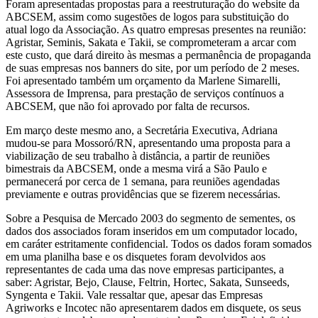
Foram apresentadas propostas para a reestruturação do website da
ABCSEM, assim como sugestões de logos para substituição do
atual logo da Associação. As quatro empresas presentes na reunião:
Agristar, Seminis, Sakata e Takii, se comprometeram a arcar com
este custo, que dará direito às mesmas a permanência de propaganda
de suas empresas nos banners do site, por um período de 2 meses.
Foi apresentado também um orçamento da Marlene Simarelli,
Assessora de Imprensa, para prestação de serviços contínuos a
ABCSEM, que não foi aprovado por falta de recursos.
Em março deste mesmo ano, a Secretária Executiva, Adriana
mudou-se para Mossoró/RN, apresentando uma proposta para a
viabilização de seu trabalho à distância, a partir de reuniões
bimestrais da ABCSEM, onde a mesma virá a São Paulo e
permanecerá por cerca de 1 semana, para reuniões agendadas
previamente e outras providências que se fizerem necessárias.
Sobre a Pesquisa de Mercado 2003 do segmento de sementes, os
dados dos associados foram inseridos em um computador locado,
em caráter estritamente confidencial. Todos os dados foram somados
em uma planilha base e os disquetes foram devolvidos aos
representantes de cada uma das nove empresas participantes, a
saber: Agristar, Bejo, Clause, Feltrin, Hortec, Sakata, Sunseeds,
Syngenta e Takii. Vale ressaltar que, apesar das Empresas
Agriworks e Incotec não apresentarem dados em disquete, os seus