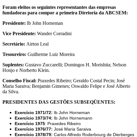
Foram eleitos os seguintes representantes das empresas
fundadoras para compor a primeira Diretoria da ABCSEM:
Presidente:
Ib John Horneman
Vice Presidente:
Wander Corradini
Secretário:
Airton Leal
Tesoureiro:
Guilherme Luiz Moreira
Suplentes:
Gustavo Zuccarelli; Domingos H. Morishita; Nelson
Honjo e Norberto Klein.
Conselho Fiscal:
Praxedes Ribeiro; Geraldo Costal Pecin; José
Maria Saraiva; Benjamin Gimenes; Oswaldo Felipe e José Alberto
da Silva.
PRESIDENTES DAS GESTÕES SUBSEQÜENTES:
Exercício 1971/72:
Ib John Horneman
Exercício 1973/74:
Ib John Hornemann
Exercício 1975
: Praxedes Ribeiro
Exercício 1976/77:
José Maria Saraiva
Exercício 1978/79:
Carlos Alfredo Roderbourg de Dierberges