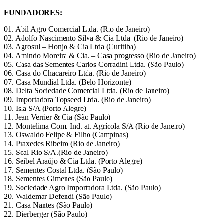
FUNDADORES:
01. Abil Agro Comercial Ltda. (Rio de Janeiro)
02. Adolfo Nascimento Silva & Cia Ltda. (Rio de Janeiro)
03. Agrosul – Honjo & Cia Ltda (Curitiba)
04. Amindo Moreira & Cia. – Casa progresso (Rio de Janeiro)
05. Casa das Sementes Carlos Corradini Ltda. (São Paulo)
06. Casa do Chacareiro Ltda. (Rio de Janeiro)
07. Casa Mundial Ltda. (Belo Horizonte)
08. Delta Sociedade Comercial Ltda. (Rio de Janeiro)
09. Importadora Topseed Ltda. (Rio de Janeiro)
10. Isla S/A (Porto Alegre)
11. Jean Verrier & Cia (São Paulo)
12. Montelima Com. Ind. at. Agrícola S/A (Rio de Janeiro)
13. Oswaldo Felipe & Filho (Campinas)
14. Praxedes Ribeiro (Rio de Janeiro)
15. Scal Rio S/A.(Rio de Janeiro)
16. Seibel Araújo & Cia Ltda. (Porto Alegre)
17. Sementes Costal Ltda. (São Paulo)
18. Sementes Gimenes (São Paulo)
19. Sociedade Agro Importadora Ltda. (São Paulo)
20. Waldemar Defendi (São Paulo)
21. Casa Nantes (São Paulo)
22. Dierberger (São Paulo)