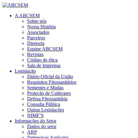
A ABCSEM
Sobre nós
Nossa História
Associados
Parceiros
Diretoria
Equipe ABCSEM
Revistas
Código de ética
Sala de Imprensa
Legislação
Diário Oficial da União
Requisitos Fitossanitários
Sementes e Mudas
Proteção de Cultivares
Defesa Fitossanitária
Consulta Pública
Outras Legislações
NIMF’S
Informações do Setor
Dados do setor
ARP
Defensivos Agrícolas