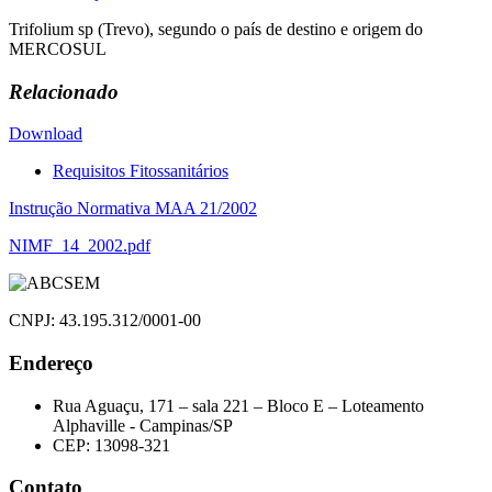
Trifolium sp (Trevo), segundo o país de destino e origem do
MERCOSUL
Relacionado
Download
Requisitos Fitossanitários
Navegação
Instrução Normativa MAA 21/2002
de
NIMF_14_2002.pdf
Post
CNPJ: 43.195.312/0001-00
Endereço
Rua Aguaçu, 171 – sala 221 – Bloco E – Loteamento
Alphaville - Campinas/SP
CEP: 13098-321
Contato