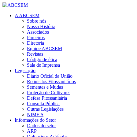
A ABCSEM
Sobre nós
Nossa História
Associados
Parceiros
Diretoria
Equipe ABCSEM
Revistas
Código de ética
Sala de Imprensa
Legislação
Diário Oficial da União
Requisitos Fitossanitários
Sementes e Mudas
Proteção de Cultivares
Defesa Fitossanitária
Consulta Pública
Outras Legislações
NIMF’S
Informações do Setor
Dados do setor
ARP
Defensivos Agrícolas