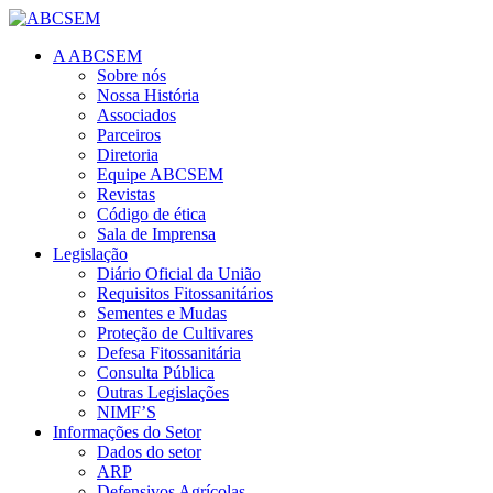
A ABCSEM
Sobre nós
Nossa História
Associados
Parceiros
Diretoria
Equipe ABCSEM
Revistas
Código de ética
Sala de Imprensa
Legislação
Diário Oficial da União
Requisitos Fitossanitários
Sementes e Mudas
Proteção de Cultivares
Defesa Fitossanitária
Consulta Pública
Outras Legislações
NIMF’S
Informações do Setor
Dados do setor
ARP
Defensivos Agrícolas