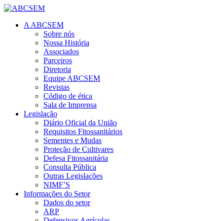
A ABCSEM
Sobre nós
Nossa História
Associados
Parceiros
Diretoria
Equipe ABCSEM
Revistas
Código de ética
Sala de Imprensa
Legislação
Diário Oficial da União
Requisitos Fitossanitários
Sementes e Mudas
Proteção de Cultivares
Defesa Fitossanitária
Consulta Pública
Outras Legislações
NIMF’S
Informações do Setor
Dados do setor
ARP
Defensivos Agrícolas