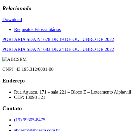
Relacionado
Download
Requisitos Fitossanitários
Navegação
PORTARIA SDA Nº 678 DE 19 DE OUTUBRO DE 2022
de
PORTARIA SDA Nº 683 DE 24 DE OUTUBRO DE 2022
Post
CNPJ: 43.195.312/0001-00
Endereço
Rua Aguaçu, 171 – sala 221 – Bloco E – Loteamento Alphavil
CEP: 13098-321
Contato
(19) 99305-8475
abcsem@abcsem.com.br