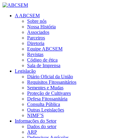
A ABCSEM
Sobre nós
Nossa História
Associados
Parceiros
Diretoria
Equipe ABCSEM
Revistas
Código de ética
Sala de Imprensa
Legislação
Diário Oficial da União
Requisitos Fitossanitários
Sementes e Mudas
Proteção de Cultivares
Defesa Fitossanitária
Consulta Pública
Outras Legislações
NIMF’S
Informações do Setor
Dados do setor
ARP
Defensivos Agrícolas