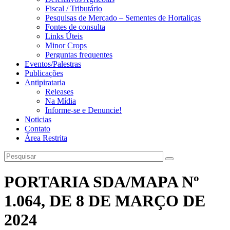
Fiscal / Tributário
Pesquisas de Mercado – Sementes de Hortaliças
Fontes de consulta
Links Úteis
Minor Crops
Perguntas frequentes
Eventos/Palestras
Publicações
Antipirataria
Releases
Na Mídia
Informe-se e Denuncie!
Noticias
Contato
Área Restrita
PORTARIA SDA/MAPA Nº
1.064, DE 8 DE MARÇO DE
2024