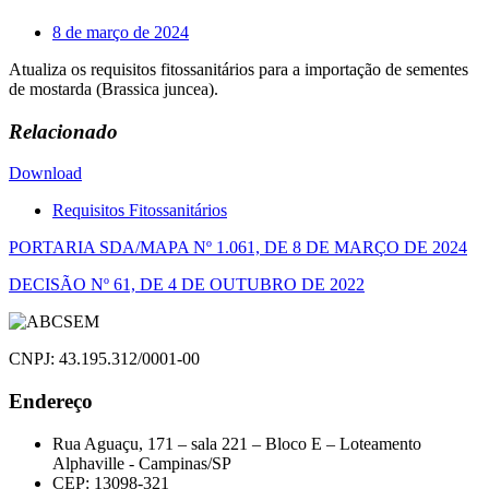
8 de março de 2024
Atualiza os requisitos fitossanitários para a importação de sementes
de mostarda (Brassica juncea).
Relacionado
Download
Requisitos Fitossanitários
Navegação
PORTARIA SDA/MAPA Nº 1.061, DE 8 DE MARÇO DE 2024
de
DECISÃO Nº 61, DE 4 DE OUTUBRO DE 2022
Post
CNPJ: 43.195.312/0001-00
Endereço
Rua Aguaçu, 171 – sala 221 – Bloco E – Loteamento
Alphaville - Campinas/SP
CEP: 13098-321