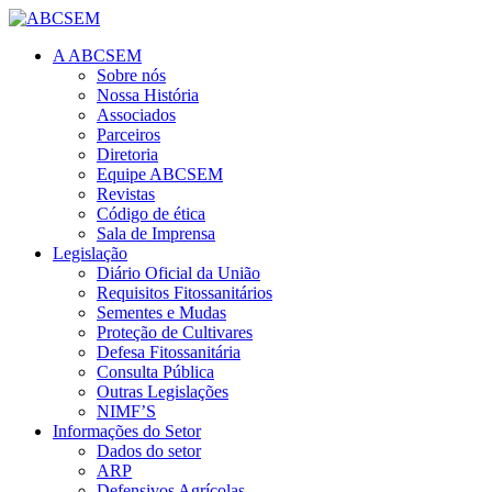
A ABCSEM
Sobre nós
Nossa História
Associados
Parceiros
Diretoria
Equipe ABCSEM
Revistas
Código de ética
Sala de Imprensa
Legislação
Diário Oficial da União
Requisitos Fitossanitários
Sementes e Mudas
Proteção de Cultivares
Defesa Fitossanitária
Consulta Pública
Outras Legislações
NIMF’S
Informações do Setor
Dados do setor
ARP
Defensivos Agrícolas