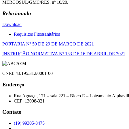
MERCOSUL/GMC/RES. nº 10/20.
Relacionado
Download
Requisitos Fitossanitários
Navegação
PORTARIA Nº 59 DE 29 DE MARÇO DE 2021
de
INSTRUÇÃO NORMATIVA Nº 133 DE 16 DE ABRIL DE 2021
Post
CNPJ: 43.195.312/0001-00
Endereço
Rua Aguaçu, 171 – sala 221 – Bloco E – Loteamento Alphavil
CEP: 13098-321
Contato
(19) 99305-8475