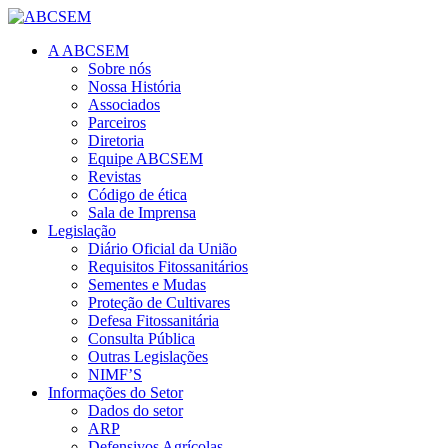
A ABCSEM
Sobre nós
Nossa História
Associados
Parceiros
Diretoria
Equipe ABCSEM
Revistas
Código de ética
Sala de Imprensa
Legislação
Diário Oficial da União
Requisitos Fitossanitários
Sementes e Mudas
Proteção de Cultivares
Defesa Fitossanitária
Consulta Pública
Outras Legislações
NIMF’S
Informações do Setor
Dados do setor
ARP
Defensivos Agrícolas