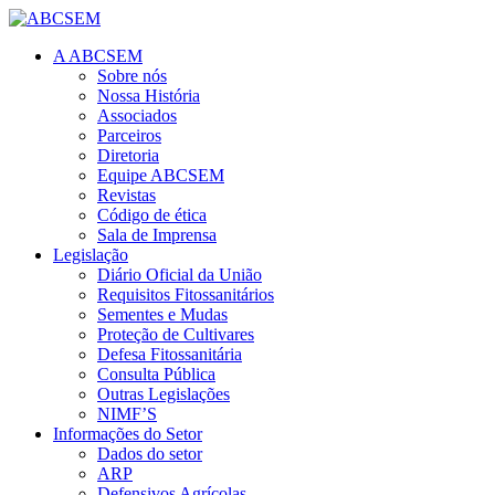
A ABCSEM
Sobre nós
Nossa História
Associados
Parceiros
Diretoria
Equipe ABCSEM
Revistas
Código de ética
Sala de Imprensa
Legislação
Diário Oficial da União
Requisitos Fitossanitários
Sementes e Mudas
Proteção de Cultivares
Defesa Fitossanitária
Consulta Pública
Outras Legislações
NIMF’S
Informações do Setor
Dados do setor
ARP
Defensivos Agrícolas