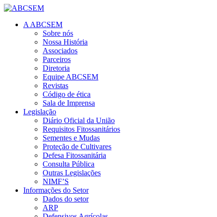
A ABCSEM
Sobre nós
Nossa História
Associados
Parceiros
Diretoria
Equipe ABCSEM
Revistas
Código de ética
Sala de Imprensa
Legislação
Diário Oficial da União
Requisitos Fitossanitários
Sementes e Mudas
Proteção de Cultivares
Defesa Fitossanitária
Consulta Pública
Outras Legislações
NIMF’S
Informações do Setor
Dados do setor
ARP
Defensivos Agrícolas