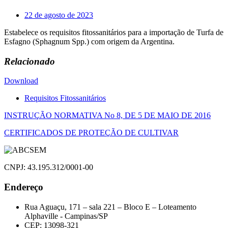
22 de agosto de 2023
Estabelece os requisitos fitossanitários para a importação de Turfa de
Esfagno (Sphagnum Spp.) com origem da Argentina.
Relacionado
Download
Requisitos Fitossanitários
Navegação
INSTRUÇÃO NORMATIVA No 8, DE 5 DE MAIO DE 2016
de
CERTIFICADOS DE PROTEÇÃO DE CULTIVAR
Post
CNPJ: 43.195.312/0001-00
Endereço
Rua Aguaçu, 171 – sala 221 – Bloco E – Loteamento
Alphaville - Campinas/SP
CEP: 13098-321