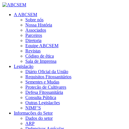
A ABCSEM
Sobre nós
Nossa História
Associados
Parceiros
Diretoria
Equipe ABCSEM
Revistas
Código de ética
Sala de Imprensa
Legislação
Diário Oficial da União
Requisitos Fitossanitários
Sementes e Mudas
Proteção de Cultivares
Defesa Fitossanitária
Consulta Pública
Outras Legislações
NIMF’S
Informações do Setor
Dados do setor
ARP
Defensivos Agrícolas