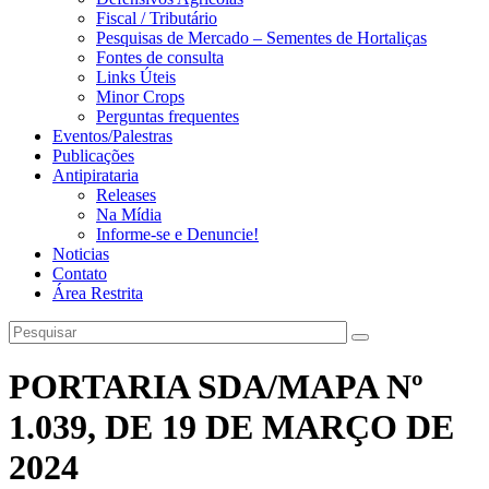
Fiscal / Tributário
Pesquisas de Mercado – Sementes de Hortaliças
Fontes de consulta
Links Úteis
Minor Crops
Perguntas frequentes
Eventos/Palestras
Publicações
Antipirataria
Releases
Na Mídia
Informe-se e Denuncie!
Noticias
Contato
Área Restrita
PORTARIA SDA/MAPA Nº
1.039, DE 19 DE MARÇO DE
2024