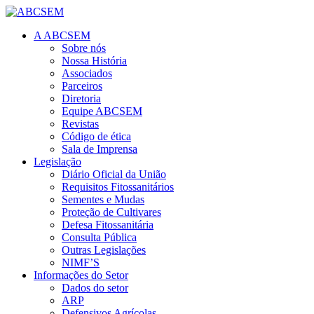
A ABCSEM
Sobre nós
Nossa História
Associados
Parceiros
Diretoria
Equipe ABCSEM
Revistas
Código de ética
Sala de Imprensa
Legislação
Diário Oficial da União
Requisitos Fitossanitários
Sementes e Mudas
Proteção de Cultivares
Defesa Fitossanitária
Consulta Pública
Outras Legislações
NIMF’S
Informações do Setor
Dados do setor
ARP
Defensivos Agrícolas