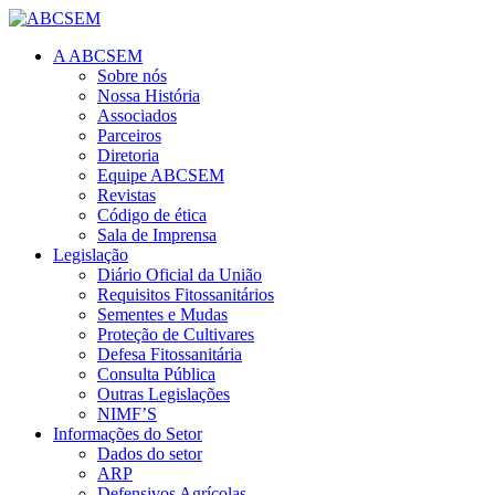
A ABCSEM
Sobre nós
Nossa História
Associados
Parceiros
Diretoria
Equipe ABCSEM
Revistas
Código de ética
Sala de Imprensa
Legislação
Diário Oficial da União
Requisitos Fitossanitários
Sementes e Mudas
Proteção de Cultivares
Defesa Fitossanitária
Consulta Pública
Outras Legislações
NIMF’S
Informações do Setor
Dados do setor
ARP
Defensivos Agrícolas