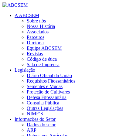
A ABCSEM
Sobre nós
Nossa História
Associados
Parceiros
Diretoria
Equipe ABCSEM
Revistas
Código de ética
Sala de Imprensa
Legislação
Diário Oficial da União
Requisitos Fitossanitários
Sementes e Mudas
Proteção de Cultivares
Defesa Fitossanitária
Consulta Pública
Outras Legislações
NIMF’S
Informações do Setor
Dados do setor
ARP
Defensivos Agrícolas