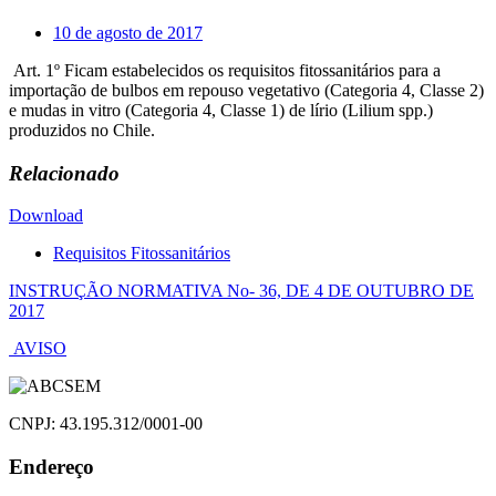
10 de agosto de 2017
Art. 1º Ficam estabelecidos os requisitos fitossanitários para a
importação de bulbos em repouso vegetativo (Categoria 4, Classe 2)
e mudas in vitro (Categoria 4, Classe 1) de lírio (Lilium spp.)
produzidos no Chile.
Relacionado
Download
Requisitos Fitossanitários
Navegação
INSTRUÇÃO NORMATIVA No- 36, DE 4 DE OUTUBRO DE
2017
de
AVISO
Post
CNPJ: 43.195.312/0001-00
Endereço