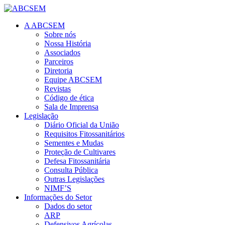
A ABCSEM
Sobre nós
Nossa História
Associados
Parceiros
Diretoria
Equipe ABCSEM
Revistas
Código de ética
Sala de Imprensa
Legislação
Diário Oficial da União
Requisitos Fitossanitários
Sementes e Mudas
Proteção de Cultivares
Defesa Fitossanitária
Consulta Pública
Outras Legislações
NIMF’S
Informações do Setor
Dados do setor
ARP
Defensivos Agrícolas