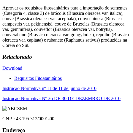
Aprovar os requisitos fitossanitários para a importação de sementes
(Categoria 4, classe 3) de brócolis (Brassica oleracea var. italica),
couve (Brassica oleracea var. acephala), couvechinesa (Brassica
campestris var. pekinensis), couve de Bruxelas (Brassica oleracea
var. gemmifera), couveflor (Brassica oleracea var. botrytis),
couverábano (Brassica oleracea var. gongylodes), repolho (Brassica
oleracea var. capitata) e rabanete (Raphanus sativus) produzidas na
Coréia do Sul.
Relacionado
Download
Requisitos Fitossanitários
Navegação
Instrução Normativa nº 11 de 11 de junho de 2010
de
Instrução Normativa Nº 36 DE 30 DE DEZEMBRO DE 2010
Post
CNPJ: 43.195.312/0001-00
Endereço