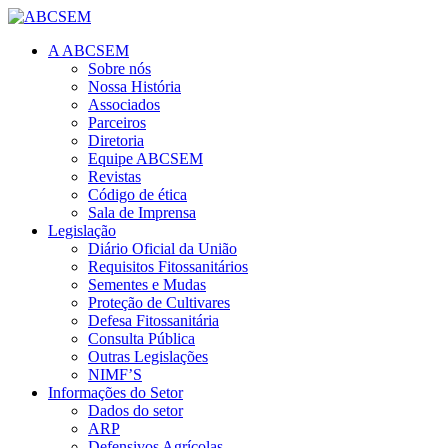
A ABCSEM
Sobre nós
Nossa História
Associados
Parceiros
Diretoria
Equipe ABCSEM
Revistas
Código de ética
Sala de Imprensa
Legislação
Diário Oficial da União
Requisitos Fitossanitários
Sementes e Mudas
Proteção de Cultivares
Defesa Fitossanitária
Consulta Pública
Outras Legislações
NIMF’S
Informações do Setor
Dados do setor
ARP
Defensivos Agrícolas