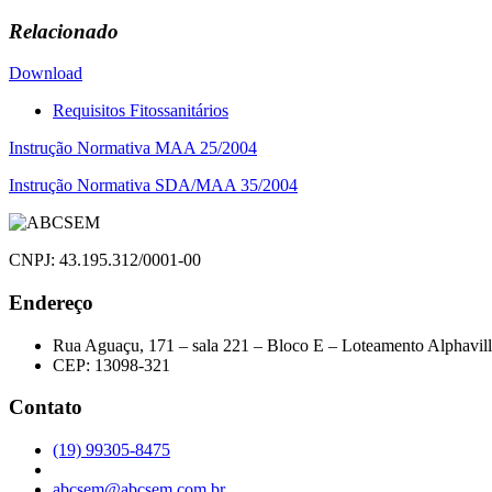
Relacionado
Download
Requisitos Fitossanitários
Navegação
Instrução Normativa MAA 25/2004
de
Instrução Normativa SDA/MAA 35/2004
Post
CNPJ: 43.195.312/0001-00
Endereço
Rua Aguaçu, 171 – sala 221 – Bloco E – Loteamento Alphavil
CEP: 13098-321
Contato
(19) 99305-8475
abcsem@abcsem.com.br