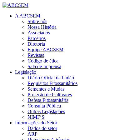
A ABCSEM
Sobre nós
Nossa História
Associados
Parceiros
Diretoria
Equipe ABCSEM
Revistas
Código de ética
Sala de Imprensa
Legislação
Diário Oficial da União
Requisitos Fitossanitários
Sementes e Mudas
Proteção de Cultivares
Defesa Fitossanitária
Consulta Pública
Outras Legislações
NIMF’S
Informações do Setor
Dados do setor
ARP
Defensivos Agrícolas