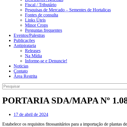
Fiscal / Tributário
Pesquisas de Mercado – Sementes de Hortaliças
Fontes de consulta
Links Úteis
Minor Crops
Perguntas frequentes
Eventos/Palestras
Publicações
Antipirataria
Releases
Na Mídia
Informe-se e Denuncie!
Noticias
Contato
Área Restrita
PORTARIA SDA/MAPA Nº 1.084
17 de abril de 2024
Estabelece os requisitos fitossanitários para a importação de plantas d