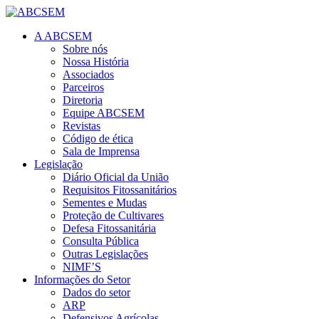
A ABCSEM
Sobre nós
Nossa História
Associados
Parceiros
Diretoria
Equipe ABCSEM
Revistas
Código de ética
Sala de Imprensa
Legislação
Diário Oficial da União
Requisitos Fitossanitários
Sementes e Mudas
Proteção de Cultivares
Defesa Fitossanitária
Consulta Pública
Outras Legislações
NIMF’S
Informações do Setor
Dados do setor
ARP
Defensivos Agrícolas