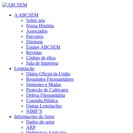
A ABCSEM
Sobre nós
Nossa História
Associados
Parceiros
Diretoria
Equipe ABCSEM
Revistas
Código de ética
Sala de Imprensa
Legislação
Diário Oficial da União
Requisitos Fitossanitários
Sementes e Mudas
Proteção de Cultivares
Defesa Fitossanitária
Consulta Pública
Outras Legislações
NIMF’S
Informações do Setor
Dados do setor
ARP
Defensivos Agrícolas