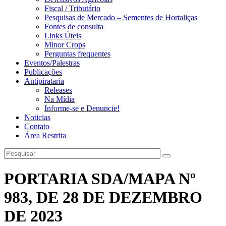
Fiscal / Tributário
Pesquisas de Mercado – Sementes de Hortaliças
Fontes de consulta
Links Úteis
Minor Crops
Perguntas frequentes
Eventos/Palestras
Publicações
Antipirataria
Releases
Na Mídia
Informe-se e Denuncie!
Noticias
Contato
Área Restrita
PORTARIA SDA/MAPA Nº
983, DE 28 DE DEZEMBRO
DE 2023