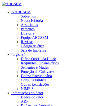
A ABCSEM
Sobre nós
Nossa História
Associados
Parceiros
Diretoria
Equipe ABCSEM
Revistas
Código de ética
Sala de Imprensa
Legislação
Diário Oficial da União
Requisitos Fitossanitários
Sementes e Mudas
Proteção de Cultivares
Defesa Fitossanitária
Consulta Pública
Outras Legislações
NIMF’S
Informações do Setor
Dados do setor
ARP
Defensivos Agrícolas