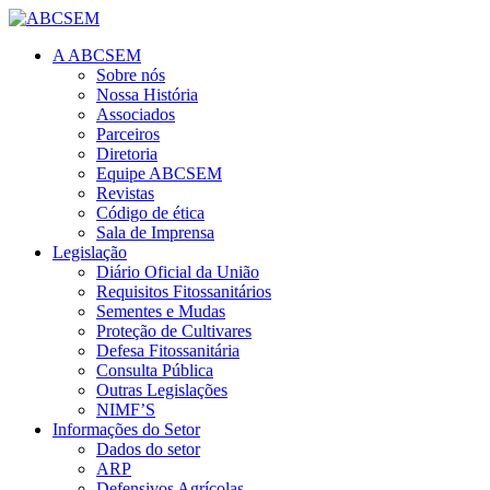
A ABCSEM
Sobre nós
Nossa História
Associados
Parceiros
Diretoria
Equipe ABCSEM
Revistas
Código de ética
Sala de Imprensa
Legislação
Diário Oficial da União
Requisitos Fitossanitários
Sementes e Mudas
Proteção de Cultivares
Defesa Fitossanitária
Consulta Pública
Outras Legislações
NIMF’S
Informações do Setor
Dados do setor
ARP
Defensivos Agrícolas