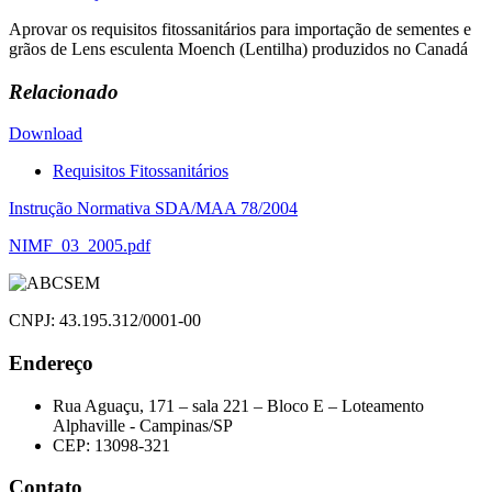
Aprovar os requisitos fitossanitários para importação de sementes e
grãos de Lens esculenta Moench (Lentilha) produzidos no Canadá
Relacionado
Download
Requisitos Fitossanitários
Navegação
Instrução Normativa SDA/MAA 78/2004
de
NIMF_03_2005.pdf
Post
CNPJ: 43.195.312/0001-00
Endereço
Rua Aguaçu, 171 – sala 221 – Bloco E – Loteamento
Alphaville - Campinas/SP
CEP: 13098-321
Contato