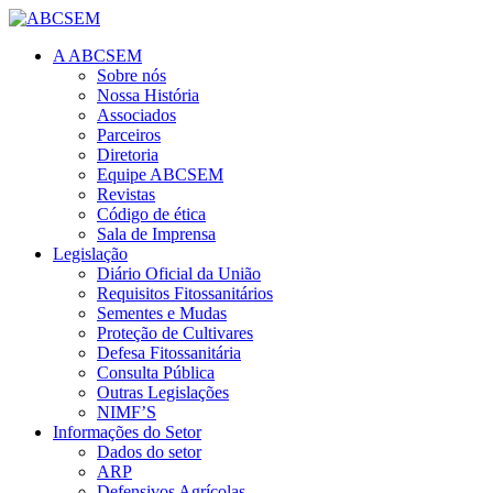
A ABCSEM
Sobre nós
Nossa História
Associados
Parceiros
Diretoria
Equipe ABCSEM
Revistas
Código de ética
Sala de Imprensa
Legislação
Diário Oficial da União
Requisitos Fitossanitários
Sementes e Mudas
Proteção de Cultivares
Defesa Fitossanitária
Consulta Pública
Outras Legislações
NIMF’S
Informações do Setor
Dados do setor
ARP
Defensivos Agrícolas