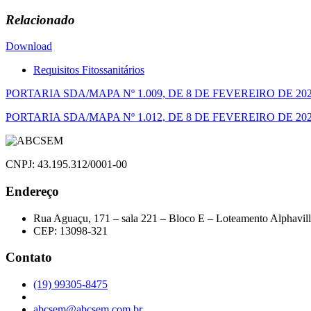
Relacionado
Download
Requisitos Fitossanitários
Navegação
PORTARIA SDA/MAPA Nº 1.009, DE 8 DE FEVEREIRO DE 20
de
PORTARIA SDA/MAPA Nº 1.012, DE 8 DE FEVEREIRO DE 20
Post
CNPJ: 43.195.312/0001-00
Endereço
Rua Aguaçu, 171 – sala 221 – Bloco E – Loteamento Alphavil
CEP: 13098-321
Contato
(19) 99305-8475
abcsem@abcsem.com.br