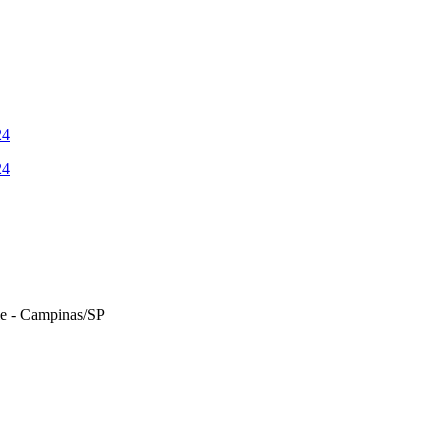
24
24
le - Campinas/SP