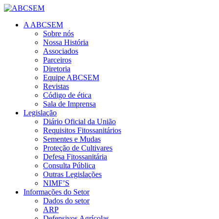
A ABCSEM
Sobre nós
Nossa História
Associados
Parceiros
Diretoria
Equipe ABCSEM
Revistas
Código de ética
Sala de Imprensa
Legislação
Diário Oficial da União
Requisitos Fitossanitários
Sementes e Mudas
Proteção de Cultivares
Defesa Fitossanitária
Consulta Pública
Outras Legislações
NIMF’S
Informações do Setor
Dados do setor
ARP
Defensivos Agrícolas