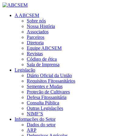
A ABCSEM
Sobre nós
Nossa História
Associados
Parceiros
Diretoria
Equipe ABCSEM
Revistas
Código de ética
Sala de Imprensa
Legislação
Diário Oficial da União
Requisitos Fitossanitários
Sementes e Mudas
Proteção de Cultivares
Defesa Fitossanitária
Consulta Pública
Outras Legislações
NIMF’S
Informações do Setor
Dados do setor
ARP
Defensivos Agrícolas