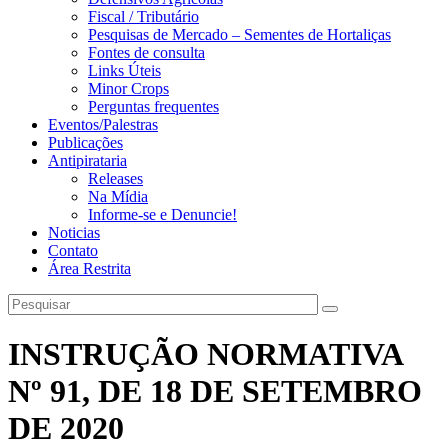
Fiscal / Tributário
Pesquisas de Mercado – Sementes de Hortaliças
Fontes de consulta
Links Úteis
Minor Crops
Perguntas frequentes
Eventos/Palestras
Publicações
Antipirataria
Releases
Na Mídia
Informe-se e Denuncie!
Noticias
Contato
Área Restrita
INSTRUÇÃO NORMATIVA
Nº 91, DE 18 DE SETEMBRO
DE 2020