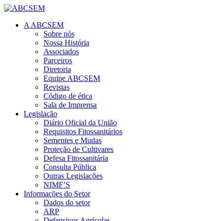
A ABCSEM
Sobre nós
Nossa História
Associados
Parceiros
Diretoria
Equipe ABCSEM
Revistas
Código de ética
Sala de Imprensa
Legislação
Diário Oficial da União
Requisitos Fitossanitários
Sementes e Mudas
Proteção de Cultivares
Defesa Fitossanitária
Consulta Pública
Outras Legislações
NIMF’S
Informações do Setor
Dados do setor
ARP
Defensivos Agrícolas