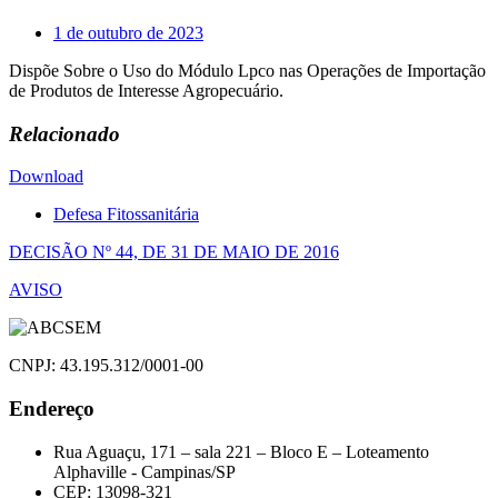
1 de outubro de 2023
Dispõe Sobre o Uso do Módulo Lpco nas Operações de Importação
de Produtos de Interesse Agropecuário.
Relacionado
Download
Defesa Fitossanitária
Navegação
DECISÃO Nº 44, DE 31 DE MAIO DE 2016
de
AVISO
Post
CNPJ: 43.195.312/0001-00
Endereço
Rua Aguaçu, 171 – sala 221 – Bloco E – Loteamento
Alphaville - Campinas/SP
CEP: 13098-321