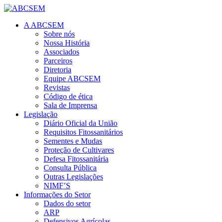
A ABCSEM
Sobre nós
Nossa História
Associados
Parceiros
Diretoria
Equipe ABCSEM
Revistas
Código de ética
Sala de Imprensa
Legislação
Diário Oficial da União
Requisitos Fitossanitários
Sementes e Mudas
Proteção de Cultivares
Defesa Fitossanitária
Consulta Pública
Outras Legislações
NIMF’S
Informações do Setor
Dados do setor
ARP
Defensivos Agrícolas