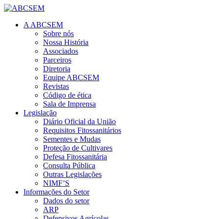
A ABCSEM
Sobre nós
Nossa História
Associados
Parceiros
Diretoria
Equipe ABCSEM
Revistas
Código de ética
Sala de Imprensa
Legislação
Diário Oficial da União
Requisitos Fitossanitários
Sementes e Mudas
Proteção de Cultivares
Defesa Fitossanitária
Consulta Pública
Outras Legislações
NIMF’S
Informações do Setor
Dados do setor
ARP
Defensivos Agrícolas