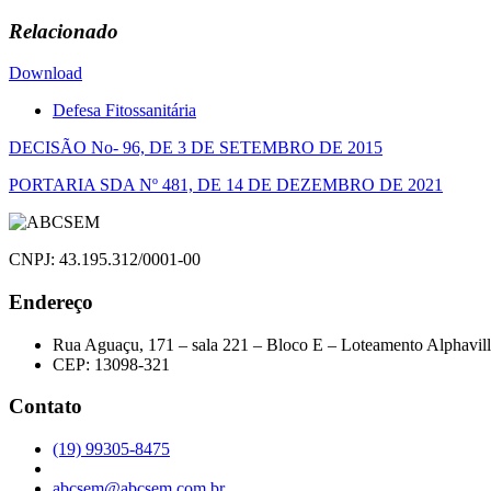
Relacionado
Download
Defesa Fitossanitária
Navegação
DECISÃO No- 96, DE 3 DE SETEMBRO DE 2015
de
PORTARIA SDA Nº 481, DE 14 DE DEZEMBRO DE 2021
Post
CNPJ: 43.195.312/0001-00
Endereço
Rua Aguaçu, 171 – sala 221 – Bloco E – Loteamento Alphavil
CEP: 13098-321
Contato
(19) 99305-8475
abcsem@abcsem.com.br