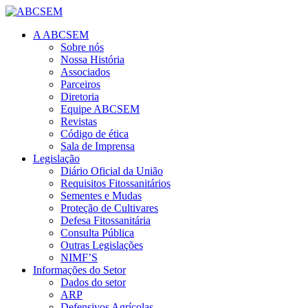
A ABCSEM
Sobre nós
Nossa História
Associados
Parceiros
Diretoria
Equipe ABCSEM
Revistas
Código de ética
Sala de Imprensa
Legislação
Diário Oficial da União
Requisitos Fitossanitários
Sementes e Mudas
Proteção de Cultivares
Defesa Fitossanitária
Consulta Pública
Outras Legislações
NIMF’S
Informações do Setor
Dados do setor
ARP
Defensivos Agrícolas