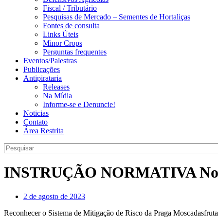
Fiscal / Tributário
Pesquisas de Mercado – Sementes de Hortaliças
Fontes de consulta
Links Úteis
Minor Crops
Perguntas frequentes
Eventos/Palestras
Publicações
Antipirataria
Releases
Na Mídia
Informe-se e Denuncie!
Noticias
Contato
Área Restrita
INSTRUÇÃO NORMATIVA No 1
2 de agosto de 2023
Reconhecer o Sistema de Mitigação de Risco da Praga Moscadasfruta