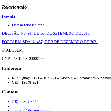
Relacionado
Download
Defesa Fitossanitária
Navegação
DECISÃO No- 91, DE 1o- DE SETEMBRO DE 2015
de
PORTARIA SDA Nº 467, DE 3 DE DEZEMBRO DE 2021
Post
CNPJ: 43.195.312/0001-00
Endereço
Rua Aguaçu, 171 – sala 221 – Bloco E – Loteamento Alphavil
CEP: 13098-321
Contato
(19) 99305-8475
abcsem@abcsem.com.br