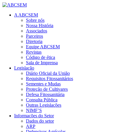
A ABCSEM
Sobre nós
Nossa História
Associados
Parceiros
Diretoria
Equipe ABCSEM
Revistas
Código de ética
Sala de Imprensa
Legislação
Diário Oficial da União
Requisitos Fitossanitários
Sementes e Mudas
Proteção de Cultivares
Defesa Fitossanitária
Consulta Pública
Outras Legislações
NIMF’S
Informações do Setor
Dados do setor
ARP
Defensivos Agrícolas