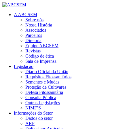
A ABCSEM
Sobre nós
Nossa História
Associados
Parceiros
Diretoria
Equipe ABCSEM
Revistas
Código de ética
Sala de Imprensa
Legislação
Diário Oficial da União
Requisitos Fitossanitários
Sementes e Mudas
Proteção de Cultivares
Defesa Fitossanitária
Consulta Pública
Outras Legislações
NIMF’S
Informações do Setor
Dados do setor
ARP
Defensivos Agrícolas