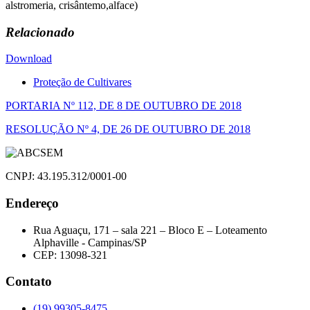
alstromeria, crisântemo,alface)
Relacionado
Download
Proteção de Cultivares
Navegação
PORTARIA Nº 112, DE 8 DE OUTUBRO DE 2018
de
RESOLUÇÃO Nº 4, DE 26 DE OUTUBRO DE 2018
Post
CNPJ: 43.195.312/0001-00
Endereço
Rua Aguaçu, 171 – sala 221 – Bloco E – Loteamento
Alphaville - Campinas/SP
CEP: 13098-321
Contato
(19) 99305-8475