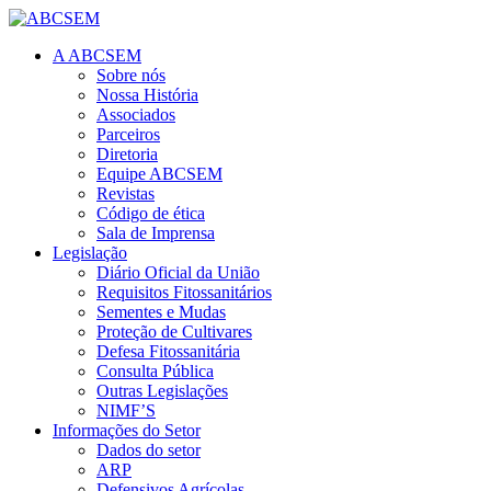
A ABCSEM
Sobre nós
Nossa História
Associados
Parceiros
Diretoria
Equipe ABCSEM
Revistas
Código de ética
Sala de Imprensa
Legislação
Diário Oficial da União
Requisitos Fitossanitários
Sementes e Mudas
Proteção de Cultivares
Defesa Fitossanitária
Consulta Pública
Outras Legislações
NIMF’S
Informações do Setor
Dados do setor
ARP
Defensivos Agrícolas