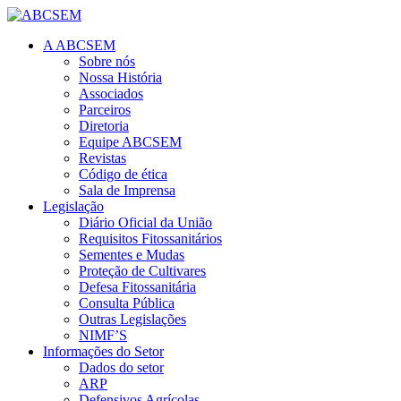
A ABCSEM
Sobre nós
Nossa História
Associados
Parceiros
Diretoria
Equipe ABCSEM
Revistas
Código de ética
Sala de Imprensa
Legislação
Diário Oficial da União
Requisitos Fitossanitários
Sementes e Mudas
Proteção de Cultivares
Defesa Fitossanitária
Consulta Pública
Outras Legislações
NIMF’S
Informações do Setor
Dados do setor
ARP
Defensivos Agrícolas