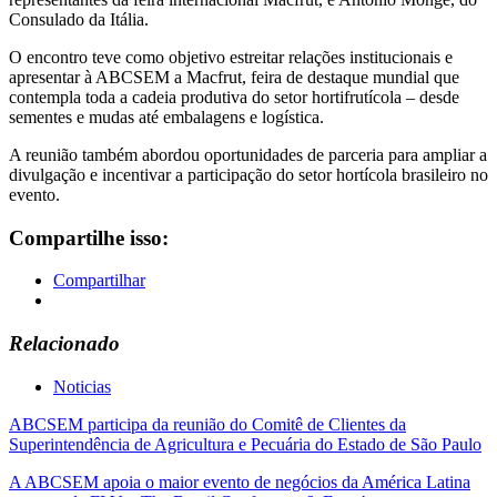
Consulado da Itália.
O encontro teve como objetivo estreitar relações institucionais e
apresentar à ABCSEM a Macfrut, feira de destaque mundial que
contempla toda a cadeia produtiva do setor hortifrutícola – desde
sementes e mudas até embalagens e logística.
A reunião também abordou oportunidades de parceria para ampliar a
divulgação e incentivar a participação do setor hortícola brasileiro no
evento.
Compartilhe isso:
Compartilhar
Relacionado
Noticias
Navegação
ABCSEM participa da reunião do Comitê de Clientes da
Superintendência de Agricultura e Pecuária do Estado de São Paulo
de
A ABCSEM apoia o maior evento de negócios da América Latina
Post