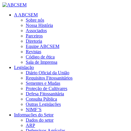
A ABCSEM
Sobre nós
Nossa História
Associados
Parceiros
Diretoria
Equipe ABCSEM
Revistas
Código de ética
Sala de Imprensa
Legislação
Diário Oficial da União
Requisitos Fitossanitários
Sementes e Mudas
Proteção de Cultivares
Defesa Fitossanitária
Consulta Pública
Outras Legislações
NIMF’S
Informações do Setor
Dados do setor
ARP
Defensivos Agrícolas