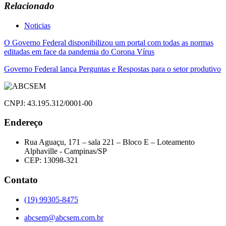
Relacionado
Noticias
Navegação
O Governo Federal disponibilizou um portal com todas as normas
editadas em face da pandemia do Corona Vírus
de
Governo Federal lança Perguntas e Respostas para o setor produtivo
Post
CNPJ: 43.195.312/0001-00
Endereço
Rua Aguaçu, 171 – sala 221 – Bloco E – Loteamento
Alphaville - Campinas/SP
CEP: 13098-321
Contato
(19) 99305-8475
abcsem@abcsem.com.br