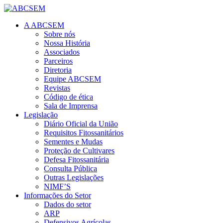
A ABCSEM
Sobre nós
Nossa História
Associados
Parceiros
Diretoria
Equipe ABCSEM
Revistas
Código de ética
Sala de Imprensa
Legislação
Diário Oficial da União
Requisitos Fitossanitários
Sementes e Mudas
Proteção de Cultivares
Defesa Fitossanitária
Consulta Pública
Outras Legislações
NIMF’S
Informações do Setor
Dados do setor
ARP
Defensivos Agrícolas