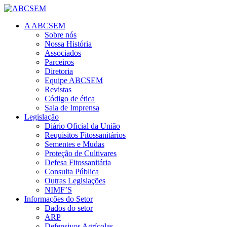
A ABCSEM
Sobre nós
Nossa História
Associados
Parceiros
Diretoria
Equipe ABCSEM
Revistas
Código de ética
Sala de Imprensa
Legislação
Diário Oficial da União
Requisitos Fitossanitários
Sementes e Mudas
Proteção de Cultivares
Defesa Fitossanitária
Consulta Pública
Outras Legislações
NIMF’S
Informações do Setor
Dados do setor
ARP
Defensivos Agrícolas