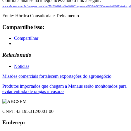
Confira a análise na íntegra acessando o link a seguir:
www.abcsem.com.br/imagens_noticias/2010%20Analise%20Conjuntural%20do%20Comercio%20Exterior.pd
Fonte: Hórtica Consultoria e Treinamento
Compartilhe isso:
Compartilhar
Relacionado
Noticias
Navegação
Missões comerciais fortalecem exportações do agronegócio
de
Produtos importados que chegam a Manaus serão monitorados para
evitar entrada de pragas invasoras
Post
CNPJ: 43.195.312/0001-00
Endereço