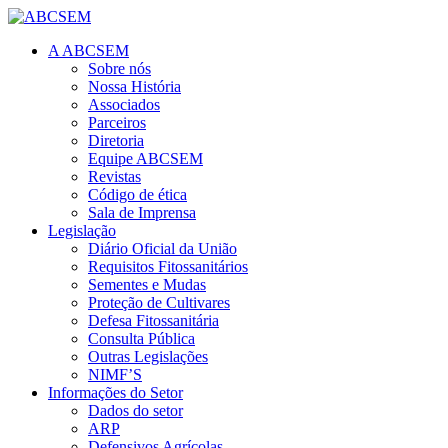
A ABCSEM
Sobre nós
Nossa História
Associados
Parceiros
Diretoria
Equipe ABCSEM
Revistas
Código de ética
Sala de Imprensa
Legislação
Diário Oficial da União
Requisitos Fitossanitários
Sementes e Mudas
Proteção de Cultivares
Defesa Fitossanitária
Consulta Pública
Outras Legislações
NIMF’S
Informações do Setor
Dados do setor
ARP
Defensivos Agrícolas