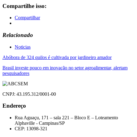
Compartilhe isso:
Compartilhar
Relacionado
Noticias
Navegação
Abóbora de 324 quilos é cultivada por jardineiro amador
de
Brasil investe pouco em inovação no setor agroalimentar, alertam
pesquisadores
Post
CNPJ: 43.195.312/0001-00
Endereço
Rua Aguaçu, 171 – sala 221 – Bloco E – Loteamento
Alphaville - Campinas/SP
CEP: 13098-321