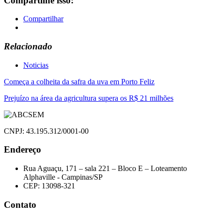
Compartilhe isso:
Compartilhar
Relacionado
Noticias
Navegação
Começa a colheita da safra da uva em Porto Feliz
de
Prejuízo na área da agricultura supera os R$ 21 milhões
Post
CNPJ: 43.195.312/0001-00
Endereço
Rua Aguaçu, 171 – sala 221 – Bloco E – Loteamento
Alphaville - Campinas/SP
CEP: 13098-321
Contato