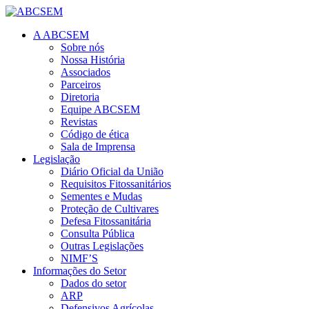
A ABCSEM
Sobre nós
Nossa História
Associados
Parceiros
Diretoria
Equipe ABCSEM
Revistas
Código de ética
Sala de Imprensa
Legislação
Diário Oficial da União
Requisitos Fitossanitários
Sementes e Mudas
Proteção de Cultivares
Defesa Fitossanitária
Consulta Pública
Outras Legislações
NIMF’S
Informações do Setor
Dados do setor
ARP
Defensivos Agrícolas