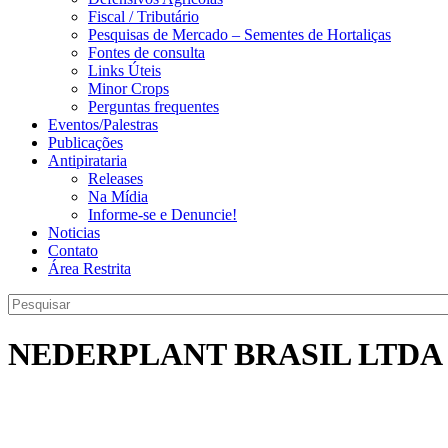
Fiscal / Tributário
Pesquisas de Mercado – Sementes de Hortaliças
Fontes de consulta
Links Úteis
Minor Crops
Perguntas frequentes
Eventos/Palestras
Publicações
Antipirataria
Releases
Na Mídia
Informe-se e Denuncie!
Noticias
Contato
Área Restrita
NEDERPLANT BRASIL LTDA