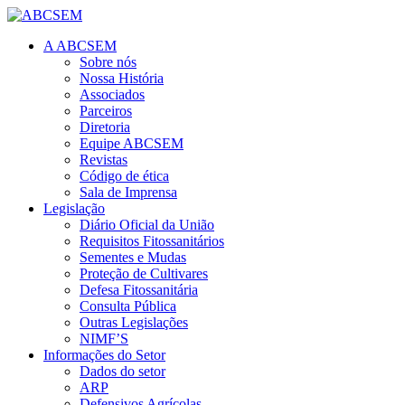
A ABCSEM
Sobre nós
Nossa História
Associados
Parceiros
Diretoria
Equipe ABCSEM
Revistas
Código de ética
Sala de Imprensa
Legislação
Diário Oficial da União
Requisitos Fitossanitários
Sementes e Mudas
Proteção de Cultivares
Defesa Fitossanitária
Consulta Pública
Outras Legislações
NIMF’S
Informações do Setor
Dados do setor
ARP
Defensivos Agrícolas