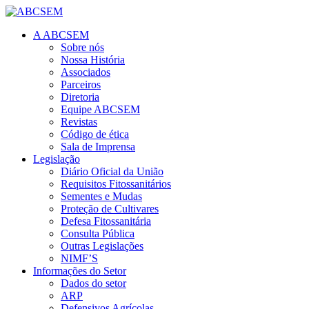
A ABCSEM
Sobre nós
Nossa História
Associados
Parceiros
Diretoria
Equipe ABCSEM
Revistas
Código de ética
Sala de Imprensa
Legislação
Diário Oficial da União
Requisitos Fitossanitários
Sementes e Mudas
Proteção de Cultivares
Defesa Fitossanitária
Consulta Pública
Outras Legislações
NIMF’S
Informações do Setor
Dados do setor
ARP
Defensivos Agrícolas