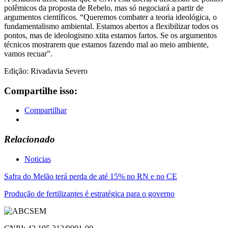
polêmicos da proposta de Rebelo, mas só negociará a partir de
argumentos científicos. “Queremos combater a teoria ideológica, o
fundamentalismo ambiental. Estamos abertos a flexibilizar todos os
pontos, mas de ideologismo xiita estamos fartos. Se os argumentos
técnicos mostrarem que estamos fazendo mal ao meio ambiente,
vamos recuar”.
Edição: Rivadavia Severo
Compartilhe isso:
Compartilhar
Relacionado
Noticias
Navegação
Safra do Melão terá perda de até 15% no RN e no CE
de
Produção de fertilizantes é estratégica para o governo
Post