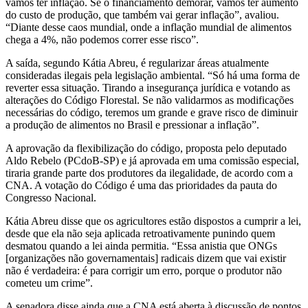
vamos ter inflação. Se o financiamento demorar, vamos ter aumento
do custo de produção, que também vai gerar inflação”, avaliou.
“Diante desse caos mundial, onde a inflação mundial de alimentos
chega a 4%, não podemos correr esse risco”.
A saída, segundo Kátia Abreu, é regularizar áreas atualmente
consideradas ilegais pela legislação ambiental. “Só há uma forma de
reverter essa situação. Tirando a insegurança jurídica e votando as
alterações do Código Florestal. Se não validarmos as modificações
necessárias do código, teremos um grande e grave risco de diminuir
a produção de alimentos no Brasil e pressionar a inflação”.
A aprovação da flexibilização do código, proposta pelo deputado
Aldo Rebelo (PCdoB-SP) e já aprovada em uma comissão especial,
tiraria grande parte dos produtores da ilegalidade, de acordo com a
CNA. A votação do Código é uma das prioridades da pauta do
Congresso Nacional.
Kátia Abreu disse que os agricultores estão dispostos a cumprir a lei,
desde que ela não seja aplicada retroativamente punindo quem
desmatou quando a lei ainda permitia. “Essa anistia que ONGs
[organizações não governamentais] radicais dizem que vai existir
não é verdadeira: é para corrigir um erro, porque o produtor não
cometeu um crime”.
A senadora disse ainda que a CNA está aberta à discussão de pontos