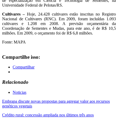
de especialização em Ciência e Tecnologia de Sementes, na
Universidade Federal de Pelotas/RS.
Cultivares –
Hoje, 24.428 cultivares estão inscritas no Registro
Nacional de Cultivares (RNC). Em 2009, foram incluídas 1.093
cultivares e 1.208 em 2008. A previsão orçamentária da
Coordenação de Sementes e Mudas, para este ano, é de R$ 10,5
milhões. Em 2009, o orçamento foi de R$ 6,8 milhões.
Fonte: MAPA
Compartilhe isso:
Compartilhar
Relacionado
Noticias
Navegação
Embrapa discute novas propostas para agregar valor aos recursos
genéticos vegetais
de
Crédito rural: concessão ampliada nos últimos três anos
Post