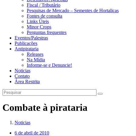
Fiscal / Tributário
Pesquisas de Mercado – Sementes de Hortaliças
Fontes de consulta
Links Úteis
Minor Crops
Perguntas frequentes
Eventos/Palestras
Publicações
Antipirataria
Releases
Na Mídia
Informe-se e Denuncie!
Noticias
Contato
Área Restrita
Combate à pirataria
Noticias
6 de abril de 2010