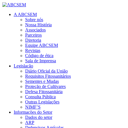
A ABCSEM
Sobre nós
Nossa História
Associados
Parceiros
Diretoria
Equipe ABCSEM
Revistas
Código de ética
Sala de Imprensa
Legislação
Diário Oficial da União
Requisitos Fitossanitários
Sementes e Mudas
Proteção de Cultivares
Defesa Fitossanitária
Consulta Pública
Outras Legislações
NIMF’S
Informações do Setor
Dados do setor
ARP
Defensivos Agrícolas