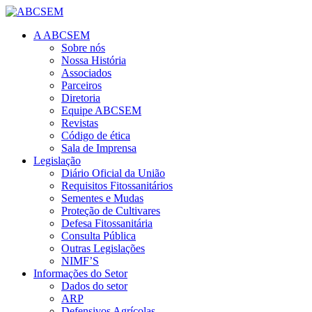
A ABCSEM
Sobre nós
Nossa História
Associados
Parceiros
Diretoria
Equipe ABCSEM
Revistas
Código de ética
Sala de Imprensa
Legislação
Diário Oficial da União
Requisitos Fitossanitários
Sementes e Mudas
Proteção de Cultivares
Defesa Fitossanitária
Consulta Pública
Outras Legislações
NIMF’S
Informações do Setor
Dados do setor
ARP
Defensivos Agrícolas