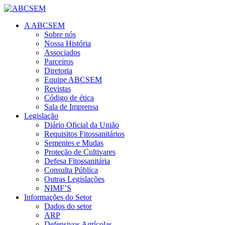
A ABCSEM
Sobre nós
Nossa História
Associados
Parceiros
Diretoria
Equipe ABCSEM
Revistas
Código de ética
Sala de Imprensa
Legislação
Diário Oficial da União
Requisitos Fitossanitários
Sementes e Mudas
Proteção de Cultivares
Defesa Fitossanitária
Consulta Pública
Outras Legislações
NIMF’S
Informações do Setor
Dados do setor
ARP
Defensivos Agrícolas