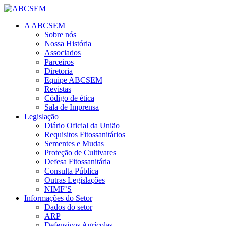
A ABCSEM
Sobre nós
Nossa História
Associados
Parceiros
Diretoria
Equipe ABCSEM
Revistas
Código de ética
Sala de Imprensa
Legislação
Diário Oficial da União
Requisitos Fitossanitários
Sementes e Mudas
Proteção de Cultivares
Defesa Fitossanitária
Consulta Pública
Outras Legislações
NIMF’S
Informações do Setor
Dados do setor
ARP
Defensivos Agrícolas