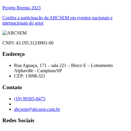
Navegação
Projeto Bremia 2023
de
Confira a participação da ABCSEM em eventos nacionais e
internacionais do setor
Post
CNPJ: 43.195.312/0001-00
Endereço
Rua Aguaçu, 171 – sala 221 – Bloco E – Loteamento
Alphaville - Campinas/SP
CEP: 13098-321
Contato
(19) 99305-8475
abcsem@abcsem.com.br
Redes Sociais