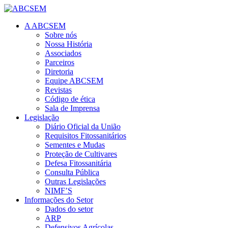
A ABCSEM
Sobre nós
Nossa História
Associados
Parceiros
Diretoria
Equipe ABCSEM
Revistas
Código de ética
Sala de Imprensa
Legislação
Diário Oficial da União
Requisitos Fitossanitários
Sementes e Mudas
Proteção de Cultivares
Defesa Fitossanitária
Consulta Pública
Outras Legislações
NIMF’S
Informações do Setor
Dados do setor
ARP
Defensivos Agrícolas