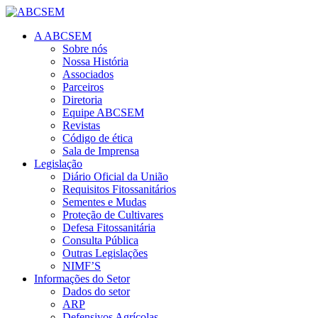
A ABCSEM
Sobre nós
Nossa História
Associados
Parceiros
Diretoria
Equipe ABCSEM
Revistas
Código de ética
Sala de Imprensa
Legislação
Diário Oficial da União
Requisitos Fitossanitários
Sementes e Mudas
Proteção de Cultivares
Defesa Fitossanitária
Consulta Pública
Outras Legislações
NIMF’S
Informações do Setor
Dados do setor
ARP
Defensivos Agrícolas