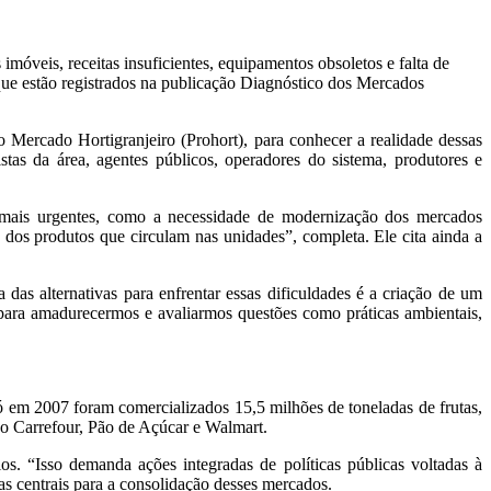
imóveis, receitas insuficientes, equipamentos obsoletos e falta de
 que estão registrados na publicação Diagnóstico dos Mercados
 Mercado Hortigranjeiro (Prohort), para conhecer a realidade dessas
stas da área, agentes públicos, operadores do sistema, produtores e
s mais urgentes, como a necessidade de modernização dos mercados
 dos produtos que circulam nas unidades”, completa. Ele cita ainda a
s alternativas para enfrentar essas dificuldades é a criação de um
e para amadurecermos e avaliarmos questões como práticas ambientais,
só em 2007 foram comercializados 15,5 milhões de toneladas de frutas,
 o Carrefour, Pão de Açúcar e Walmart.
. “Isso demanda ações integradas de políticas públicas voltadas à
as centrais para a consolidação desses mercados.