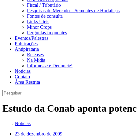
Fiscal / Tributário
Pesquisas de Mercado – Sementes de Hortaliças
Fontes de consulta
Links Úteis
Minor Crops
Perguntas frequentes
Eventos/Palestras
Publicações
Antipirataria
Releases
Na Mídia
Informe-se e Denuncie!
Noticias
Contato
Área Restrita
Estudo da Conab aponta potencia
Noticias
23 de dezembro de 2009