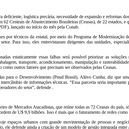
 deficiente, logística precária, necessidade de expansão e reformas dos 
m 62 Centrais de Abastecimento Brasileiras (Ceasas), de 22 estados, e
o PDF), lançado no início do mês pela Conab.
ses por técnicos da estatal, por meio do Programa de Modernização do
or. Para isso, eles entrevistaram dirigentes das unidades, especiali
das estaticamente essas falhas será possível priorizar as soluçõe
embalagem, transporte, acondicionamento, manipulação e rastreabilidade
io como outros fatores que precisam ser observados pelas Ceasas.
 para o Desenvolvimento (Pnud Brasil), Altivo Cunha, diz que uma da
ra intercâmbio de informações técnicas. “Essa parceria seria important
peradores do setor”, defende .
ileiro de Mercados Atacadistas, que reúne todas as 72 Ceasas do país, 
ordem de U$ 9,9 bilhões. Isso é mais que o faturamento de redes como
hoje espaços urbanos com grande movimentação de pessoas e negócios
o, ele defende ainda a criação de um modelo de gestão integrada entre 