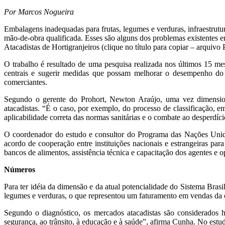
Por Marcos Nogueira
Embalagens inadequadas para frutas, legumes e verduras, infraestrutura
mão-de-obra qualificada. Esses são alguns dos problemas existentes e
Atacadistas de Hortigranjeiros (clique no título para copiar – arquiv
O trabalho é resultado de uma pesquisa realizada nos últimos 15 me
centrais e sugerir medidas que possam melhorar o desempenho do set
comerciantes.
Segundo o gerente do Prohort, Newton Araújo, uma vez dimensiona
atacadistas. “É o caso, por exemplo, do processo de classificação, 
aplicabilidade correta das normas sanitárias e o combate ao desperdíc
O coordenador do estudo e consultor do Programa das Nações Unidas
acordo de cooperação entre instituições nacionais e estrangeiras pa
bancos de alimentos, assistência técnica e capacitação dos agentes e o
Números
Para ter idéia da dimensão e da atual potencialidade do Sistema Bras
legumes e verduras, o que representou um faturamento em vendas da 
Segundo o diagnóstico, os mercados atacadistas são considerados 
segurança, ao trânsito, à educação e à saúde”, afirma Cunha. No estud