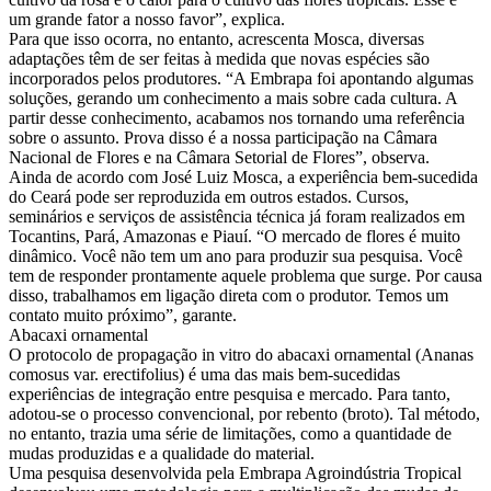
um grande fator a nosso favor”, explica.
Para que isso ocorra, no entanto, acrescenta Mosca, diversas
adaptações têm de ser feitas à medida que novas espécies são
incorporados pelos produtores. “A Embrapa foi apontando algumas
soluções, gerando um conhecimento a mais sobre cada cultura. A
partir desse conhecimento, acabamos nos tornando uma referência
sobre o assunto. Prova disso é a nossa participação na Câmara
Nacional de Flores e na Câmara Setorial de Flores”, observa.
Ainda de acordo com José Luiz Mosca, a experiência bem-sucedida
do Ceará pode ser reproduzida em outros estados. Cursos,
seminários e serviços de assistência técnica já foram realizados em
Tocantins, Pará, Amazonas e Piauí. “O mercado de flores é muito
dinâmico. Você não tem um ano para produzir sua pesquisa. Você
tem de responder prontamente aquele problema que surge. Por causa
disso, trabalhamos em ligação direta com o produtor. Temos um
contato muito próximo”, garante.
Abacaxi ornamental
O protocolo de propagação in vitro do abacaxi ornamental (Ananas
comosus var. erectifolius) é uma das mais bem-sucedidas
experiências de integração entre pesquisa e mercado. Para tanto,
adotou-se o processo convencional, por rebento (broto). Tal método,
no entanto, trazia uma série de limitações, como a quantidade de
mudas produzidas e a qualidade do material.
Uma pesquisa desenvolvida pela Embrapa Agroindústria Tropical