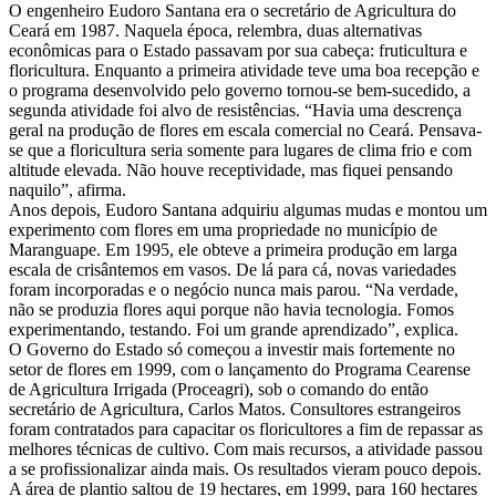
O engenheiro Eudoro Santana era o secretário de Agricultura do
Ceará em 1987. Naquela época, relembra, duas alternativas
econômicas para o Estado passavam por sua cabeça: fruticultura e
floricultura. Enquanto a primeira atividade teve uma boa recepção e
o programa desenvolvido pelo governo tornou-se bem-sucedido, a
segunda atividade foi alvo de resistências. “Havia uma descrença
geral na produção de flores em escala comercial no Ceará. Pensava-
se que a floricultura seria somente para lugares de clima frio e com
altitude elevada. Não houve receptividade, mas fiquei pensando
naquilo”, afirma.
Anos depois, Eudoro Santana adquiriu algumas mudas e montou um
experimento com flores em uma propriedade no município de
Maranguape. Em 1995, ele obteve a primeira produção em larga
escala de crisântemos em vasos. De lá para cá, novas variedades
foram incorporadas e o negócio nunca mais parou. “Na verdade,
não se produzia flores aqui porque não havia tecnologia. Fomos
experimentando, testando. Foi um grande aprendizado”, explica.
O Governo do Estado só começou a investir mais fortemente no
setor de flores em 1999, com o lançamento do Programa Cearense
de Agricultura Irrigada (Proceagri), sob o comando do então
secretário de Agricultura, Carlos Matos. Consultores estrangeiros
foram contratados para capacitar os floricultores a fim de repassar as
melhores técnicas de cultivo. Com mais recursos, a atividade passou
a se profissionalizar ainda mais. Os resultados vieram pouco depois.
A área de plantio saltou de 19 hectares, em 1999, para 160 hectares