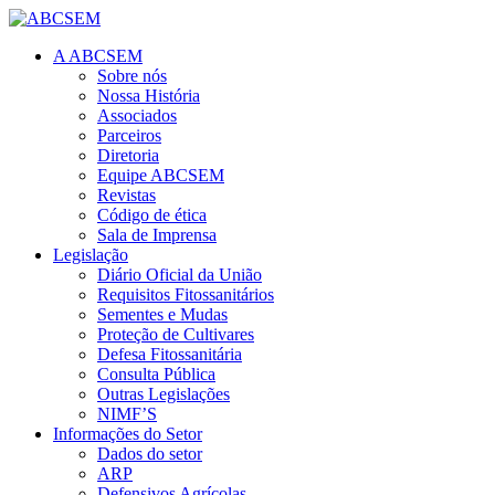
A ABCSEM
Sobre nós
Nossa História
Associados
Parceiros
Diretoria
Equipe ABCSEM
Revistas
Código de ética
Sala de Imprensa
Legislação
Diário Oficial da União
Requisitos Fitossanitários
Sementes e Mudas
Proteção de Cultivares
Defesa Fitossanitária
Consulta Pública
Outras Legislações
NIMF’S
Informações do Setor
Dados do setor
ARP
Defensivos Agrícolas