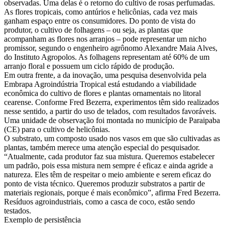
observadas. Uma delas é o retorno do cultivo de rosas perfumadas.
As flores tropicais, como antúrios e helicônias, cada vez mais
ganham espaço entre os consumidores. Do ponto de vista do
produtor, o cultivo de folhagens – ou seja, as plantas que
acompanham as flores nos arranjos – pode representar um nicho
promissor, segundo o engenheiro agrônomo Alexandre Maia Alves,
do Instituto Agropolos. As folhagens representam até 60% de um
arranjo floral e possuem um ciclo rápido de produção.
Em outra frente, a da inovação, uma pesquisa desenvolvida pela
Embrapa Agroindústria Tropical está estudando a viabilidade
econômica do cultivo de flores e plantas ornamentais no litoral
cearense. Conforme Fred Bezerra, experimentos têm sido realizados
nesse sentido, a partir do uso de telados, com resultados favoráveis.
Uma unidade de observação foi montada no município de Paraipaba
(CE) para o cultivo de helicônias.
O substrato, um composto usado nos vasos em que são cultivadas as
plantas, também merece uma atenção especial do pesquisador.
“Atualmente, cada produtor faz sua mistura. Queremos estabelecer
um padrão, pois essa mistura nem sempre é eficaz e ainda agride a
natureza. Eles têm de respeitar o meio ambiente e serem eficaz do
ponto de vista técnico. Queremos produzir substratos a partir de
materiais regionais, porque é mais econômico”, afirma Fred Bezerra.
Resíduos agroindustriais, como a casca de coco, estão sendo
testados.
Exemplo de persistência