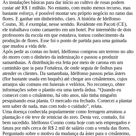
As instalações básicas para dar início ao cultivo de rosas podem
custar até R$ 1 milhão. No entanto, com muito menos recurso, mas
bastante esforço, é possível montar seu próprio negócio no ramo das
flores. E ganhar um dinheirinho, claro. A história de Idelfonso
Cosmo, 30, é exemplar, nesse sentido. Residente em Pacoti (CE),
ele trabalhava como camareiro em um hotel. Por intermédio de dois
professores da escola em que estudava, tomou conhecimento da
produção de flores. Esse foi o ponto de partida para uma guinada
que mudou a vida dele.
Após pedir as contas no hotel, Idelfonso comprou um terreno no alto
do morro com o dinheiro da indenização e passou a produzir
samambaias. A distribuição era feita por meio de carona em um
caminhão que ia para Fortaleza, de onde seguia de ônibus para
atender os clientes. Da samambaia, Idelfonso passou pelas ásters
(flor bastante usada em buquês) até chegar aos crisântemos, cujos
arranjos são comuns em funerais e velórios. No recomeço, obter
informações sobre o plantio era uma tarefa árdua. “Quando eu
comecei com o crisântemo, há oito anos, não tinha ninguém
pesquisando essa planta. O mercado era fechado. Comecei a plantar
sem saber de nada, mas com todo o cuidado”, relata.
Uma doença conhecida popularmente como ferrugem arruinou a
plantação e ele teve de reiniciar do zero. Desta vez, contudo, foi
bem sucedido. Idelfonso Cosmo conta hoje com seis empregados e
fatura por mês cerca de R$ 2 mil de salário com a venda das flores.
Perguntado sobre o motivo da mudança da áster para o crisântemo,