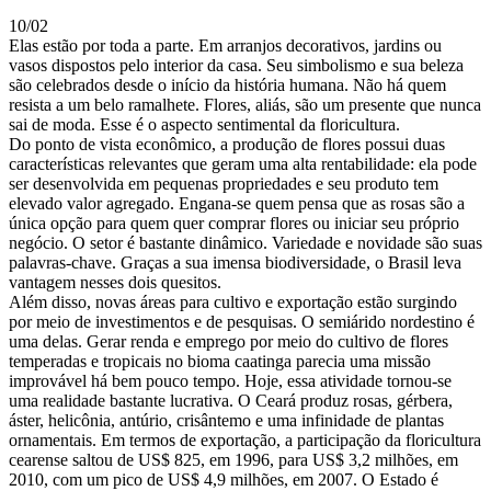
10/02
Elas estão por toda a parte. Em arranjos decorativos, jardins ou
vasos dispostos pelo interior da casa. Seu simbolismo e sua beleza
são celebrados desde o início da história humana. Não há quem
resista a um belo ramalhete. Flores, aliás, são um presente que nunca
sai de moda. Esse é o aspecto sentimental da floricultura.
Do ponto de vista econômico, a produção de flores possui duas
características relevantes que geram uma alta rentabilidade: ela pode
ser desenvolvida em pequenas propriedades e seu produto tem
elevado valor agregado. Engana-se quem pensa que as rosas são a
única opção para quem quer comprar flores ou iniciar seu próprio
negócio. O setor é bastante dinâmico. Variedade e novidade são suas
palavras-chave. Graças a sua imensa biodiversidade, o Brasil leva
vantagem nesses dois quesitos.
Além disso, novas áreas para cultivo e exportação estão surgindo
por meio de investimentos e de pesquisas. O semiárido nordestino é
uma delas. Gerar renda e emprego por meio do cultivo de flores
temperadas e tropicais no bioma caatinga parecia uma missão
improvável há bem pouco tempo. Hoje, essa atividade tornou-se
uma realidade bastante lucrativa. O Ceará produz rosas, gérbera,
áster, helicônia, antúrio, crisântemo e uma infinidade de plantas
ornamentais. Em termos de exportação, a participação da floricultura
cearense saltou de US$ 825, em 1996, para US$ 3,2 milhões, em
2010, com um pico de US$ 4,9 milhões, em 2007. O Estado é