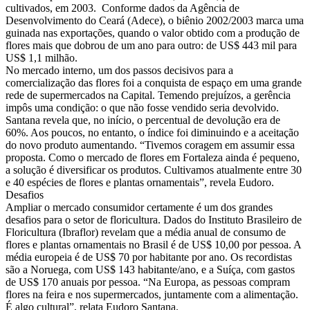
cultivados, em 2003. Conforme dados da Agência de
Desenvolvimento do Ceará (Adece), o biênio 2002/2003 marca uma
guinada nas exportações, quando o valor obtido com a produção de
flores mais que dobrou de um ano para outro: de US$ 443 mil para
US$ 1,1 milhão.
No mercado interno, um dos passos decisivos para a
comercialização das flores foi a conquista de espaço em uma grande
rede de supermercados na Capital. Temendo prejuízos, a gerência
impôs uma condição: o que não fosse vendido seria devolvido.
Santana revela que, no início, o percentual de devolução era de
60%. Aos poucos, no entanto, o índice foi diminuindo e a aceitação
do novo produto aumentando. “Tivemos coragem em assumir essa
proposta. Como o mercado de flores em Fortaleza ainda é pequeno,
a solução é diversificar os produtos. Cultivamos atualmente entre 30
e 40 espécies de flores e plantas ornamentais”, revela Eudoro.
Desafios
Ampliar o mercado consumidor certamente é um dos grandes
desafios para o setor de floricultura. Dados do Instituto Brasileiro de
Floricultura (Ibraflor) revelam que a média anual de consumo de
flores e plantas ornamentais no Brasil é de US$ 10,00 por pessoa. A
média europeia é de US$ 70 por habitante por ano. Os recordistas
são a Noruega, com US$ 143 habitante/ano, e a Suíça, com gastos
de US$ 170 anuais por pessoa. “Na Europa, as pessoas compram
flores na feira e nos supermercados, juntamente com a alimentação.
É algo cultural”, relata Eudoro Santana.