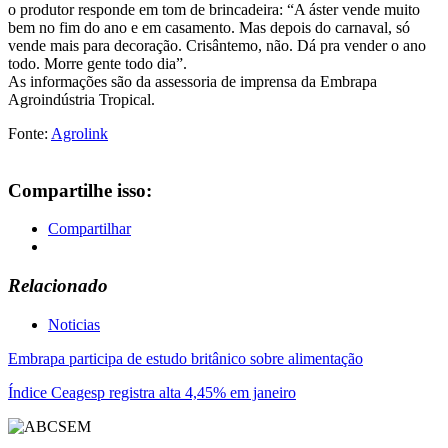
o produtor responde em tom de brincadeira: “A áster vende muito
bem no fim do ano e em casamento. Mas depois do carnaval, só
vende mais para decoração. Crisântemo, não. Dá pra vender o ano
todo. Morre gente todo dia”.
As informações são da assessoria de imprensa da Embrapa
Agroindústria Tropical.
Fonte:
Agrolink
Compartilhe isso:
Compartilhar
Relacionado
Noticias
Navegação
Embrapa participa de estudo britânico sobre alimentação
de
Índice Ceagesp registra alta 4,45% em janeiro
Post