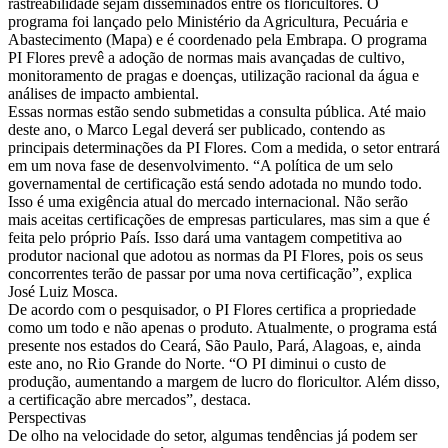
rastreabilidade sejam disseminados entre os floricultores. O
programa foi lançado pelo Ministério da Agricultura, Pecuária e
Abastecimento (Mapa) e é coordenado pela Embrapa. O programa
PI Flores prevê a adoção de normas mais avançadas de cultivo,
monitoramento de pragas e doenças, utilização racional da água e
análises de impacto ambiental.
Essas normas estão sendo submetidas a consulta pública. Até maio
deste ano, o Marco Legal deverá ser publicado, contendo as
principais determinações da PI Flores. Com a medida, o setor entrará
em um nova fase de desenvolvimento. “A política de um selo
governamental de certificação está sendo adotada no mundo todo.
Isso é uma exigência atual do mercado internacional. Não serão
mais aceitas certificações de empresas particulares, mas sim a que é
feita pelo próprio País. Isso dará uma vantagem competitiva ao
produtor nacional que adotou as normas da PI Flores, pois os seus
concorrentes terão de passar por uma nova certificação”, explica
José Luiz Mosca.
De acordo com o pesquisador, o PI Flores certifica a propriedade
como um todo e não apenas o produto. Atualmente, o programa está
presente nos estados do Ceará, São Paulo, Pará, Alagoas, e, ainda
este ano, no Rio Grande do Norte. “O PI diminui o custo de
produção, aumentando a margem de lucro do floricultor. Além disso,
a certificação abre mercados”, destaca.
Perspectivas
De olho na velocidade do setor, algumas tendências já podem ser