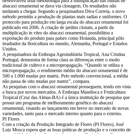
desenvolveu uma metodologia para a multiplicação das mudas de
abacaxi ornamental se dava via clonagem. Os resultados não
tardaram a chegar. Segundo a pesquisadora Diva Correia, o novo
método permitiu a produção de plantas mais sadias e uniformes. O
protocolo para produção em larga escala do abacaxi ornamental foi
publicado em 2006. A criação de jardins clonais, a partir da
multiplicação in vitro do abacaxi ornamental, possibilitou a
exportação do produto para países como Holanda, principal pólo
irradiador da floricultura no mundo, Alemanha, Portugal e Estados
Unidos.
A pesquisadora da Embrapa Agroindústria Tropical, Ana Cristina
Portugal, demonstra de forma clara as diferenças entre o modo
tradicional de cultivo e a micropropagação. “Quando se utiliza a
micropropagação, o rendimento médio do abacaxi ornamental é de
500 a 1.000 mudas por matriz. Pelo método convencional, a média
não passa de oito mudas por matriz”, compara.
As pesquisas com o abacaxi ornamental prosseguem, tendo em vista
a busca por novos mercados. A Embrapa Mandioca e Fruticultura
Tropical (Cruz das Almas-BA) é a única instituição de pesquisa que
possui um programa de melhoramento genético do abacaxi
ornamental, visando ao lançamento em breve no mercado de novas
variedades, tanto para o mercado interno quanto para o externo.
PI Flores
Com a criação da Produção Integrado de Flores (PI Flores), José
Luiz Mosca espera que as boas práticas de produção e o conceito de