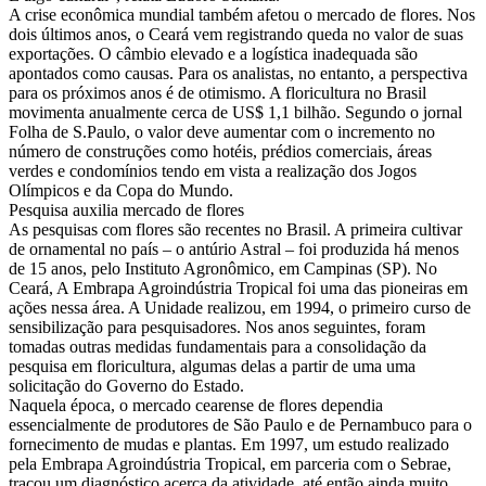
A crise econômica mundial também afetou o mercado de flores. Nos
dois últimos anos, o Ceará vem registrando queda no valor de suas
exportações. O câmbio elevado e a logística inadequada são
apontados como causas. Para os analistas, no entanto, a perspectiva
para os próximos anos é de otimismo. A floricultura no Brasil
movimenta anualmente cerca de US$ 1,1 bilhão. Segundo o jornal
Folha de S.Paulo, o valor deve aumentar com o incremento no
número de construções como hotéis, prédios comerciais, áreas
verdes e condomínios tendo em vista a realização dos Jogos
Olímpicos e da Copa do Mundo.
Pesquisa auxilia mercado de flores
As pesquisas com flores são recentes no Brasil. A primeira cultivar
de ornamental no país – o antúrio Astral – foi produzida há menos
de 15 anos, pelo Instituto Agronômico, em Campinas (SP). No
Ceará, A Embrapa Agroindústria Tropical foi uma das pioneiras em
ações nessa área. A Unidade realizou, em 1994, o primeiro curso de
sensibilização para pesquisadores. Nos anos seguintes, foram
tomadas outras medidas fundamentais para a consolidação da
pesquisa em floricultura, algumas delas a partir de uma uma
solicitação do Governo do Estado.
Naquela época, o mercado cearense de flores dependia
essencialmente de produtores de São Paulo e de Pernambuco para o
fornecimento de mudas e plantas. Em 1997, um estudo realizado
pela Embrapa Agroindústria Tropical, em parceria com o Sebrae,
traçou um diagnóstico acerca da atividade, até então ainda muito