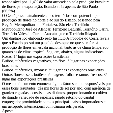
responsável por 11,4% do valor arrecadado pela produção brasileira
de flores para exportação, ficando atrás apenas de São Paulo
(66,5%).
O Ceará possui atualmente cinco territórios com potencial para
produção de flores no norte e ao sul do Estado, passando pela
Região Metropolitana de Fortaleza. São eles: Território
Metropolitano José de Alencar, Território Baturité, Território Cariri,
Território Vales do Curu e Aracatuaçu e o Território Ibiapaba.
Um diagnóstico elaborado pelo Instituto Agropolos do Ceará revela
que o Estado possui um papel de destaque no que se refere à
produção de flores em escala nacional, tanto as de clima temperado
quanto as de clima tropical. Seguem, abaixo, alguns indicadores:
Rosas: 1º lugar nas exportações brasileiras
Bulbos, tubérculos vegetativos, em flor: 1º lugar nas exportações
brasileiras
Bulbos, tubérculos, rizomas: 2º lugar nas exportações brasileiras
Outras flores e seus botões e folhagens, folhas e ramos, frescos: 3º
lugar nas exportações brasileiras
O mesmo documento enumera alguns fatores como responsáveis por
esses bons resultados: três mil horas de sol por ano, com ausência de
granizo e geadas; ecossistemas distintos, proporcionando o cultivo
de grande variedade de espécies; rápido retorno do capital
empregado; proximidade com os principais países importadores e
um aeroporto internacional com câmara refrigerada.
Aposta