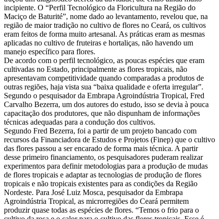
incipiente. O “Perfil Tecnológico da Floricultura na Região do
Maciço de Baturité”, nome dado ao levantamento, revelou que, na
região de maior tradição no cultivo de flores no Ceará, os cultivos
eram feitos de forma muito artesanal. As práticas eram as mesmas
aplicadas no cultivo de fruteiras e hortaliças, não havendo um
manejo específico para flores.
De acordo com o perfil tecnológico, as poucas espécies que eram
cultivadas no Estado, principalmente as flores tropicais, não
apresentavam competitividade quando comparadas a produtos de
outras regiões, haja vista sua “baixa qualidade e oferta irregular”.
Segundo o pesquisador da Embrapa Agroindústria Tropical, Fred
Carvalho Bezerra, um dos autores do estudo, isso se devia à pouca
capacitação dos produtores, que não dispunham de informações
técnicas adequadas para a condução dos cultivos.
Segundo Fred Bezerra, foi a partir de um projeto bancado com
recursos da Financiadora de Estudos e Projetos (Finep) que o cultivo
das flores passou a ser encarado de forma mais técnica. A partir
desse primeiro financiamento, os pesquisadores puderam realizar
experimentos para definir metodologias para a produção de mudas
de flores tropicais e adaptar as tecnologias de produção de flores
tropicais e não tropicais existentes para as condições da Região
Nordeste. Para José Luiz Mosca, pesquisador da Embrapa
Agroindústria Tropical, as microrregiões do Ceará permitem
produzir quase todas as espécies de flores. “Temos o frio para o
cultivo da rosa e o calor para o cultivo das flores tropicais. Esse é